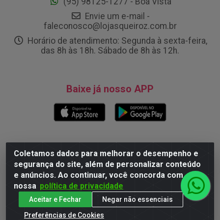
(95) 98125-1277 - Boa Vista
Envie um e-mail -
faleconosco@lojasqueiroz.com.br
Horário de atendimento: Segunda à sexta-feira,
das 8h às 18h. Sábado de 8h às 12h.
Baixe já nosso APP
Formas de Pagamento
Coletamos dados para melhorar o desempenho e
segurança do site, além de personalizar conteúdo
e anúncios. Ao continuar, você concorda com
nossa
política de privacidade
Site Seguro
Aceitar e Fechar
Negar não essenciais
Preferências de Cookies