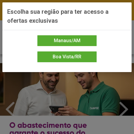
FRETE GRÁTIS nas compras a partir de R$300 —
Escolha sua região para ter acesso a
*Preços exclusivos do site — Entrega em até 24h
ofertas exclusivas
0
Manaus/AM
Boa Vista/RR