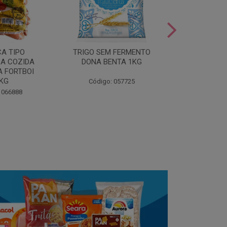
LEITE COND
CA TIPO
TRIGO SEM FERMENTO
- AU
A COZIDA
DONA BENTA 1KG
 FORTBOI
Código:
5KG
Código: 057725
 066888