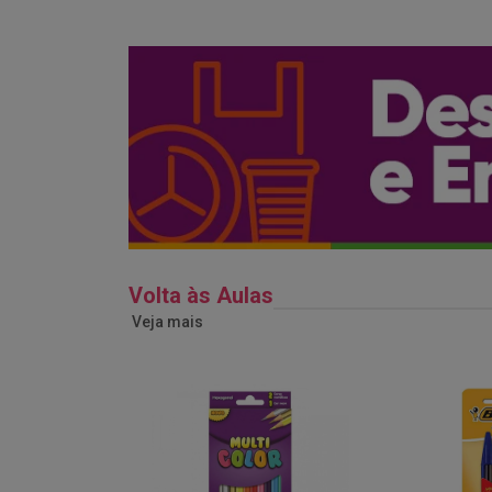
Volta às Aulas
Veja mais