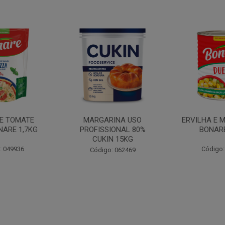
INA USO
ERVILHA E MILHO DUETO
BATATA PAL
IONAL 80%
BONARE 1,7KG
N 15KG
Código: 039756
Código:
: 062469