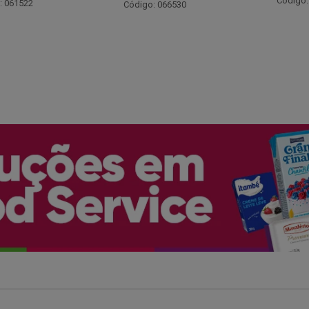
Código: 048243
: 066530
Código: