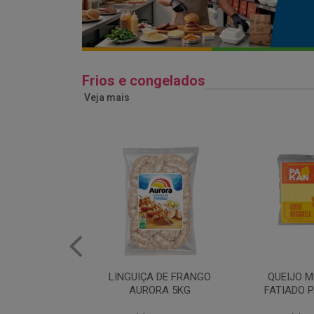
Frios e congelados
Veja mais
 DE FRANGO
QUEIJO MUSSARELA
BANDEJA
RA 5KG
FATIADO PAKAN 200G
FRANG
COPAC