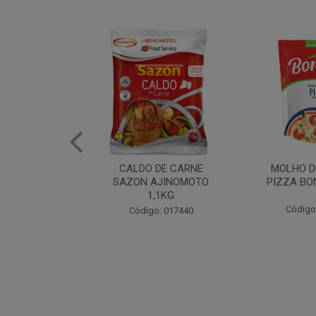
DE CARNE
MOLHO DE TOMATE
MARGAR
AJINOMOTO
PIZZA BONARE 1,7KG
PROFISS
,1KG
CUKI
Código: 049936
: 017440
Código