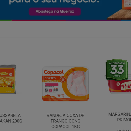
MARGARINA COM SAL
 COXA DE
FILE DE 
PRIMOR 250G
O CONG
FRANGO 
OL 1KG
BANDE