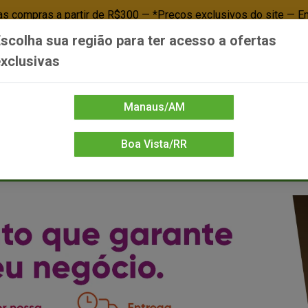
 compras a partir de R$300 — *Preços exclusivos do site — E
scolha sua região para ter acesso a ofertas
Já é cliente? - Entrar
Não é cl
xclusivas
Manaus/AM
Boa Vista/RR
DIENTE/PAPELARIA
FOOD SERVICE
FRIOS
LIMPEZA
MERCEA