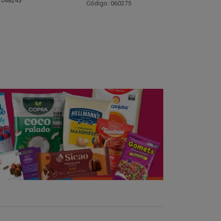
Código: 021782
Código:
 060275