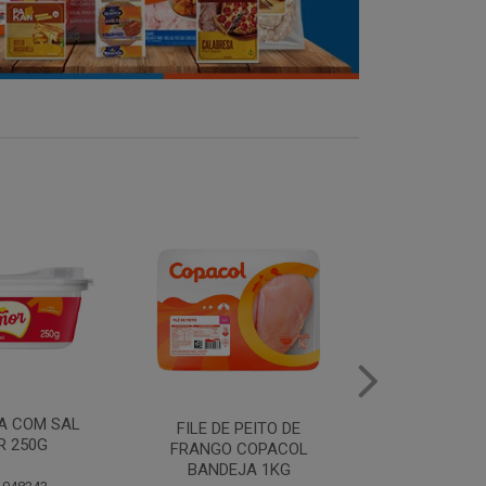
MANTEIGA COM SAL
FILE DE 
PEITO DE
PIRACANJUBA 500G
FRANGO
COPACOL
BANDEJ
JA 1KG