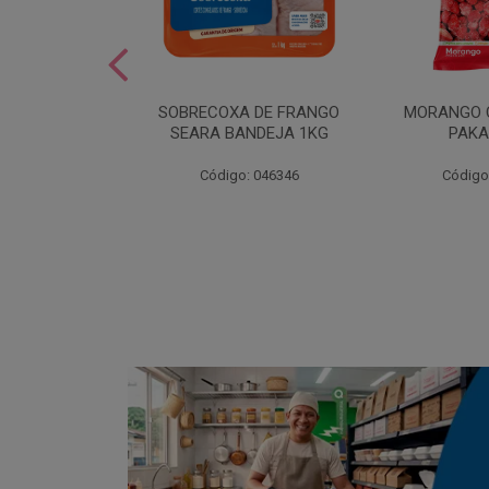
SOBREMESA
SOBRECOXA DE FRANGO
MORANGO 
STRAWPLAST
SEARA BANDEJA 1KG
PAKA
0UN
: 001292
Código: 046346
Código