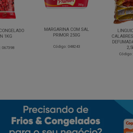
MARGARINA COM SAL
CONGELADO
LINGUI
PRIMOR 250G
N 1KG
CALABRES
DEFUMADA
Código: 048243
2,
: 067398
Código: