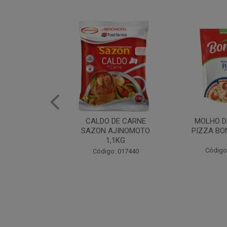
DE CARNE
MOLHO DE TOMATE
MARGAR
AJINOMOTO
PIZZA BONARE 1,7KG
PROFISS
,1KG
CUKI
Código: 049936
: 017440
Código