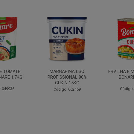
INA USO
ERVILHA E MILHO DUETO
BATATA PAL
IONAL 80%
BONARE 1,7KG
N 15KG
Código: 039756
Código:
: 062469