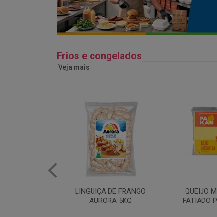
Frios e congelados
Veja mais
 DE FRANGO
QUEIJO MUSSARELA
BANDEJA
RA 5KG
FATIADO PAKAN 200G
FRANG
COPAC