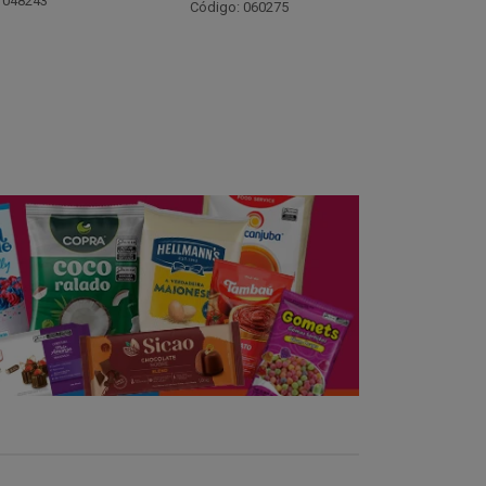
Código: 021782
Código:
 060275