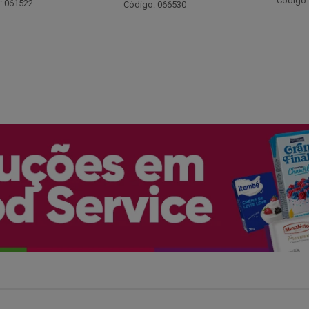
Código: 048243
: 066530
Código: