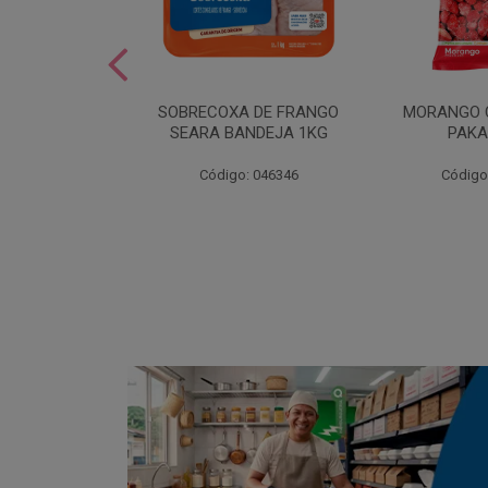
SOBREMESA
SOBRECOXA DE FRANGO
MORANGO 
STRAWPLAST
SEARA BANDEJA 1KG
PAKA
0UN
: 001292
Código: 046346
Código