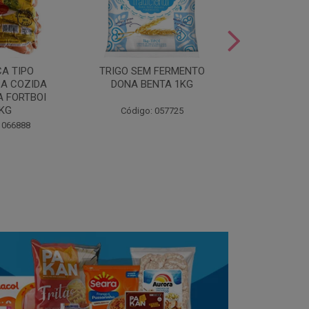
LEITE COND
CA TIPO
TRIGO SEM FERMENTO
- AU
A COZIDA
DONA BENTA 1KG
 FORTBOI
Código:
5KG
Código: 057725
 066888