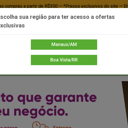
 compras a partir de R$300 — *Preços exclusivos do site — E
scolha sua região para ter acesso a ofertas
Já é cliente? - Entrar
Não é cl
xclusivas
Manaus/AM
Boa Vista/RR
DIENTE/PAPELARIA
FOOD SERVICE
FRIOS
LIMPEZA
MERCEA