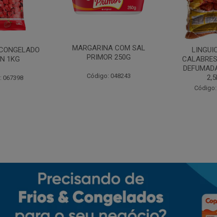
MARGARINA COM SAL
CONGELADO
LINGUI
PRIMOR 250G
N 1KG
CALABRES
DEFUMADA
Código: 048243
2,
: 067398
Código: