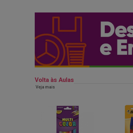
Volta às Aulas
Veja mais