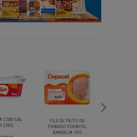
MANTEIGA COM SAL
FILE DE 
PEITO DE
PIRACANJUBA 500G
FRANGO
COPACOL
BANDEJ
JA 1KG