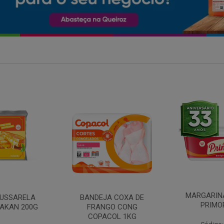
MARGARINA COM SAL
 COXA DE
FILE DE 
PRIMOR 250G
O CONG
FRANGO 
OL 1KG
BANDE