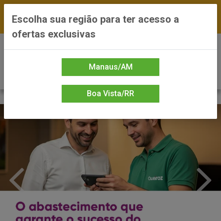
FRETE GRÁTIS nas compras a partir de R$300 —
Escolha sua região para ter acesso a
*Preços exclusivos do site — Entrega em até 24h
ofertas exclusivas
0
Manaus/AM
Boa Vista/RR