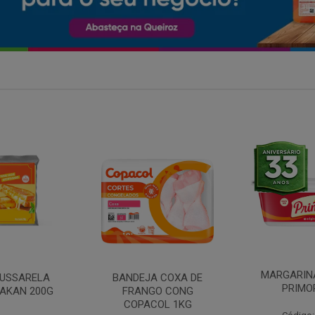
MARGARINA COM SAL
 COXA DE
FILE DE 
PRIMOR 250G
O CONG
FRANGO 
OL 1KG
BANDE