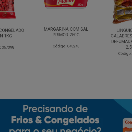
MARGARINA COM SAL
CONGELADO
LINGUI
PRIMOR 250G
N 1KG
CALABRES
DEFUMADA
Código: 048243
2,
: 067398
Código: