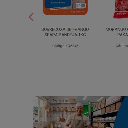
SOBREMESA
SOBRECOXA DE FRANGO
MORANGO 
STRAWPLAST
SEARA BANDEJA 1KG
PAKA
0UN
: 001292
Código: 046346
Código