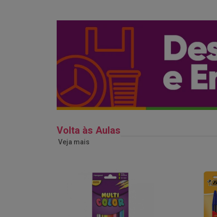
Volta às Aulas
Veja mais