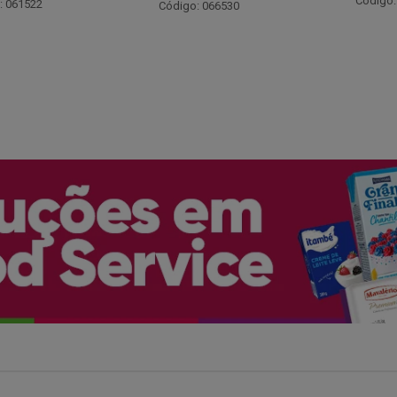
Código: 048243
: 066530
Código: