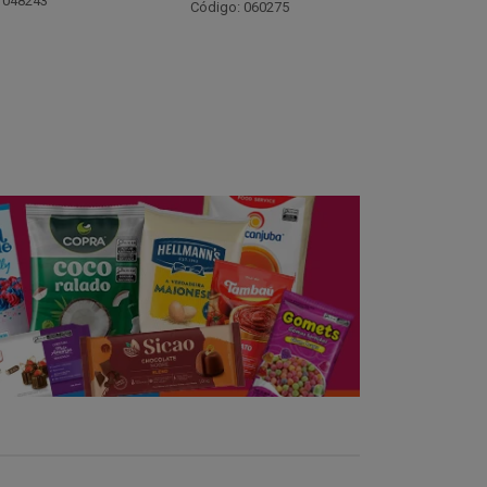
Código: 021782
Código:
 060275