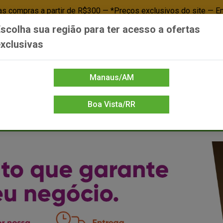
 compras a partir de R$300 — *Preços exclusivos do site — E
scolha sua região para ter acesso a ofertas
Já é cliente? - Entrar
Não é cl
xclusivas
Manaus/AM
Boa Vista/RR
DIENTE/PAPELARIA
FOOD SERVICE
FRIOS
LIMPEZA
MERCEA