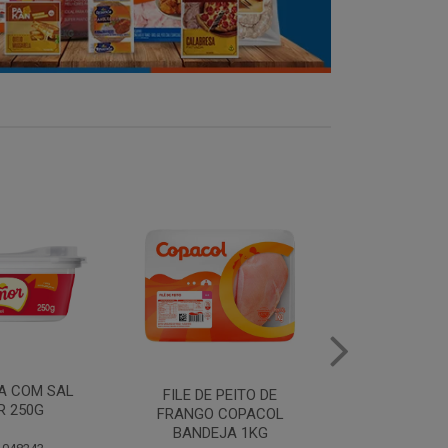
MANTEIGA COM SAL
FILE DE 
PEITO DE
PIRACANJUBA 500G
FRANGO
COPACOL
BANDEJ
JA 1KG