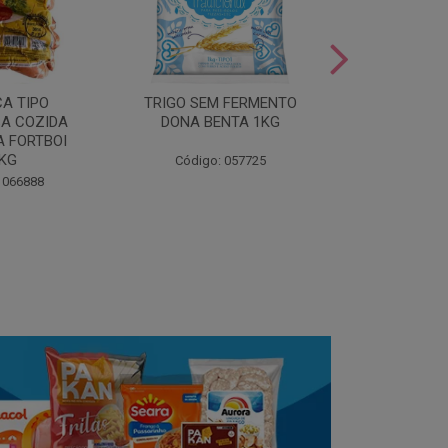
LEITE COND
CA TIPO
TRIGO SEM FERMENTO
- AU
A COZIDA
DONA BENTA 1KG
 FORTBOI
Código:
5KG
Código: 057725
 066888