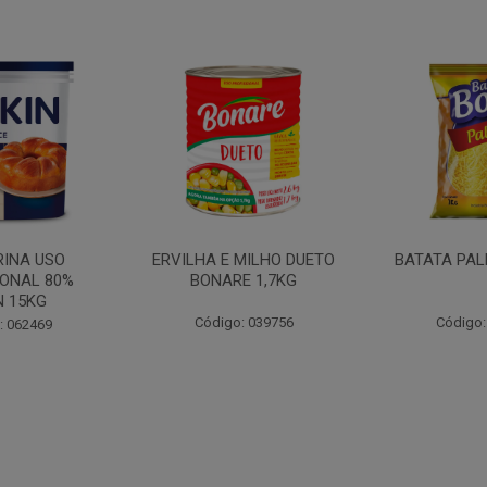
MILHO DUETO
BATATA PALHA BOA 1KG
MOSTARDA
E 1,7KG
CEPERA
: 039756
Código: 052647
Código: