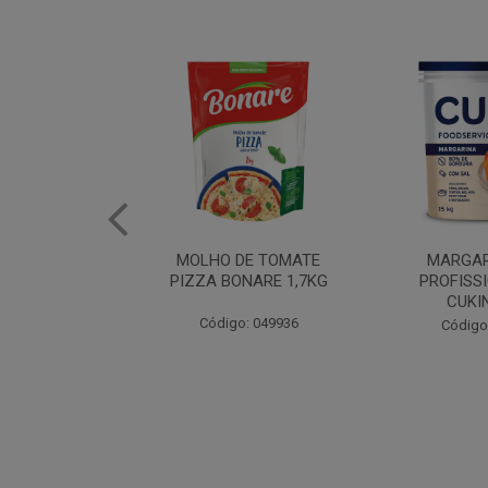
DE TOMATE
MARGARINA USO
ERVILHA E 
NARE 1,7KG
PROFISSIONAL 80%
BONAR
CUKIN 15KG
: 049936
Código
Código: 062469