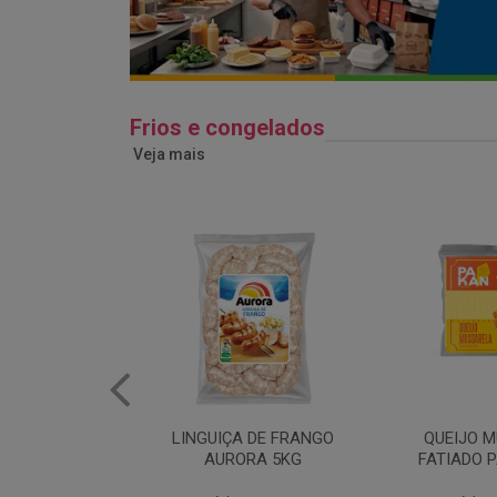
Frios e congelados
Veja mais
 DE FRANGO
QUEIJO MUSSARELA
BANDEJA
RA 5KG
FATIADO PAKAN 200G
FRANG
COPAC