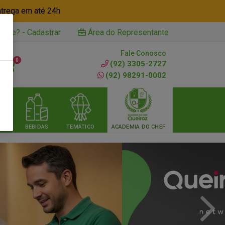
ntrega em até 24h
iente? - Cadastrar
Área do Representante
Fale Conosco
0
(92) 3305-2727
(92) 98291-0002
RIA
BEBIDAS
TEMÁTICO
ACADEMIA DO CHEF