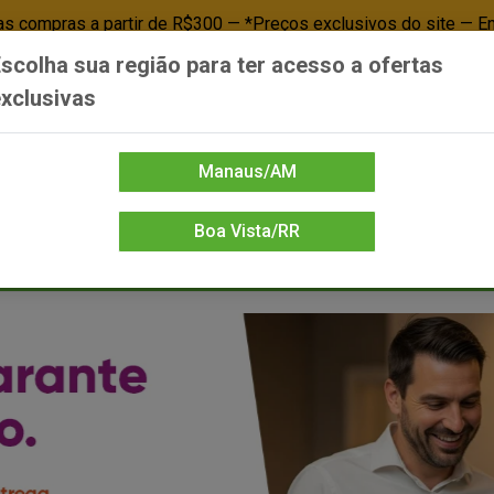
 compras a partir de R$300 — *Preços exclusivos do site — E
scolha sua região para ter acesso a ofertas
Já é cliente? - Entrar
Não é cl
xclusivas
Manaus/AM
Boa Vista/RR
DIENTE/PAPELARIA
FOOD SERVICE
FRIOS
LIMPEZA
MERCEA