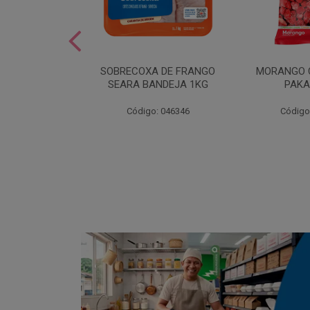
SOBREMESA
SOBRECOXA DE FRANGO
MORANGO 
STRAWPLAST
SEARA BANDEJA 1KG
PAKA
0UN
: 001292
Código: 046346
Código