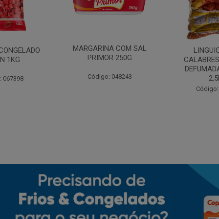
MARGARINA COM SAL
CONGELADO
LINGUI
PRIMOR 250G
N 1KG
CALABRES
DEFUMADA
Código: 048243
2,
: 067398
Código: