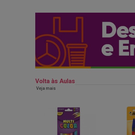
Volta às Aulas
Veja mais