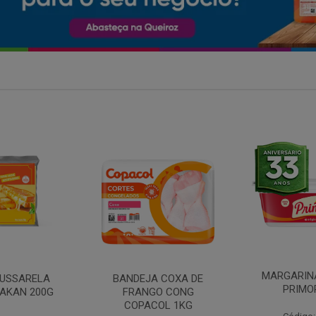
MARGARINA COM SAL
 COXA DE
FILE DE 
PRIMOR 250G
O CONG
FRANGO 
OL 1KG
BANDE