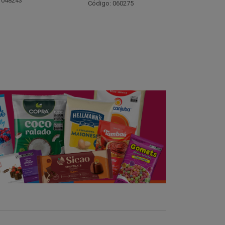
Código: 021782
Código:
 060275