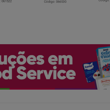
Código: 048243
: 066530
Código: