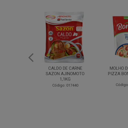
DE CARNE
MOLHO DE TOMATE
MARGAR
AJINOMOTO
PIZZA BONARE 1,7KG
PROFISS
,1KG
CUKI
Código: 049936
: 017440
Código