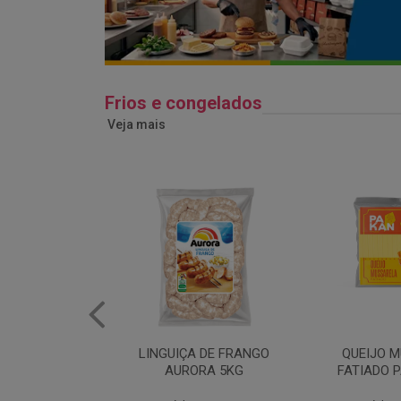
Frios e congelados
Veja mais
 DE FRANGO
QUEIJO MUSSARELA
BANDEJA
RA 5KG
FATIADO PAKAN 200G
FRANG
COPAC