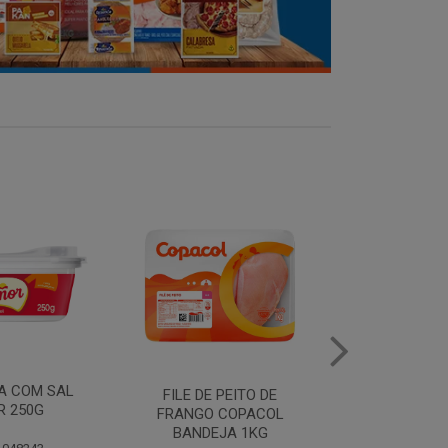
MANTEIGA COM SAL
FILE DE 
PEITO DE
PIRACANJUBA 500G
FRANGO
COPACOL
BANDEJ
JA 1KG