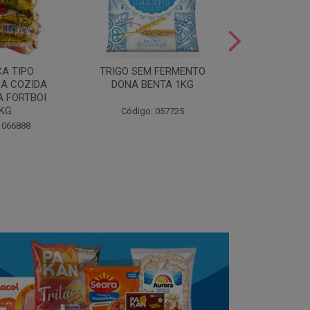
LEITE COND
CA TIPO
TRIGO SEM FERMENTO
- AU
A COZIDA
DONA BENTA 1KG
 FORTBOI
Código:
5KG
Código: 057725
 066888