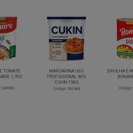
INA USO
ERVILHA E MILHO DUETO
BATATA PAL
IONAL 80%
BONARE 1,7KG
N 15KG
Código: 039756
Código:
: 062469