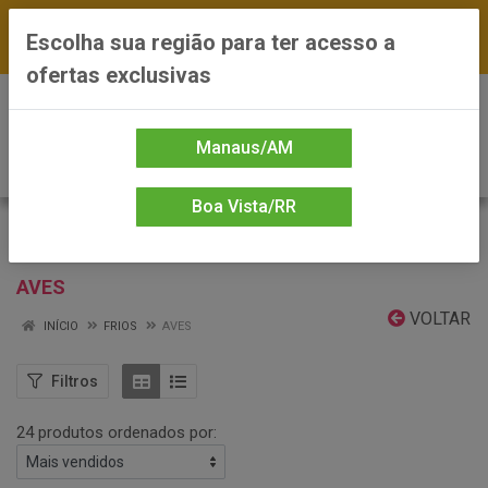
FRETE GRÁTIS nas compras a partir de R$300 —
Escolha sua região para ter acesso a
*Preços exclusivos do site — Entrega em até 24h
ofertas exclusivas
0
Manaus/AM
Boa Vista/RR
AVES
VOLTAR
INÍCIO
FRIOS
AVES
Filtros
24 produtos ordenados por: