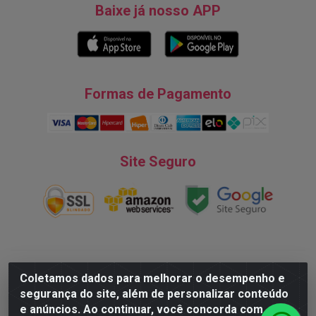
Baixe já nosso APP
Formas de Pagamento
Site Seguro
Natureza Comércio de Descartáveis LTDA - Endereço: Av. do
Coletamos dados para melhorar o desempenho e
Turismo, 28, Tarumã - CNPJ:08.038.545/0001-07 © 2016
segurança do site, além de personalizar conteúdo
Todos dos direitos reservados.
e anúncios. Ao continuar, você concorda com