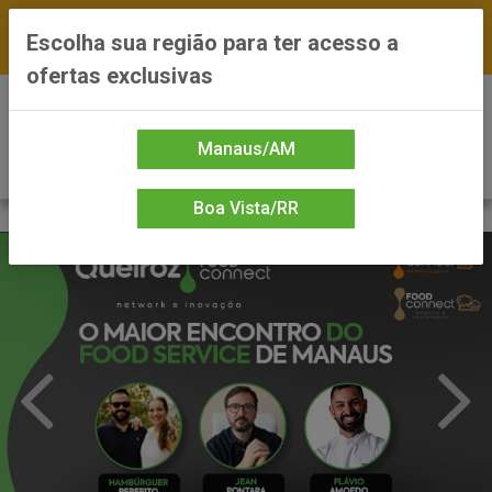
FRETE GRÁTIS nas compras a partir de R$300 —
Escolha sua região para ter acesso a
*Preços exclusivos do site — Entrega em até 24h
ofertas exclusivas
0
Manaus/AM
Boa Vista/RR