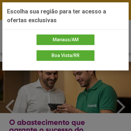
FRETE GRÁTIS nas compras a partir de R$300 —
Escolha sua região para ter acesso a
*Preços exclusivos do site — Entrega em até 24h
ofertas exclusivas
0
Manaus/AM
Boa Vista/RR