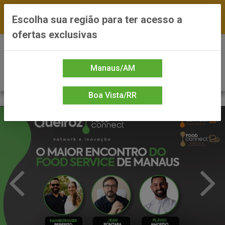
FRETE GRÁTIS nas compras a partir de R$300 —
Escolha sua região para ter acesso a
*Preços exclusivos do site — Entrega em até 24h
ofertas exclusivas
0
Manaus/AM
Boa Vista/RR