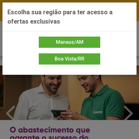
FRETE GRÁTIS nas compras a partir de R$300 —
Escolha sua região para ter acesso a
*Preços exclusivos do site — Entrega em até 24h
ofertas exclusivas
0
Manaus/AM
Boa Vista/RR