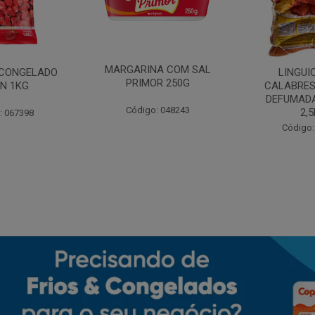
MARGARINA COM SAL
CONGELADO
LINGUI
PRIMOR 250G
N 1KG
CALABRES
DEFUMADA
Código: 048243
2,
: 067398
Código: