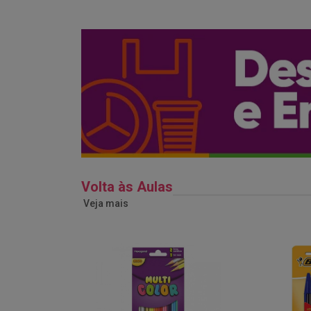
Volta às Aulas
Veja mais