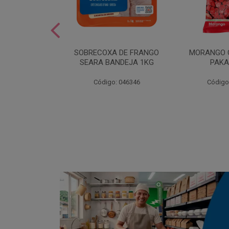
SOBREMESA
SOBRECOXA DE FRANGO
MORANGO 
STRAWPLAST
SEARA BANDEJA 1KG
PAKA
0UN
: 001292
Código: 046346
Código