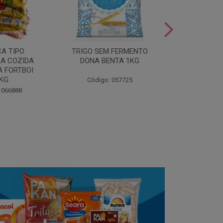
LEITE COND
CA TIPO
TRIGO SEM FERMENTO
- AU
A COZIDA
DONA BENTA 1KG
 FORTBOI
Código:
5KG
Código: 057725
 066888