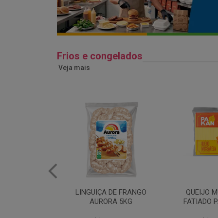
Frios e congelados
Veja mais
 DE FRANGO
QUEIJO MUSSARELA
BANDEJA
RA 5KG
FATIADO PAKAN 200G
FRANG
COPAC