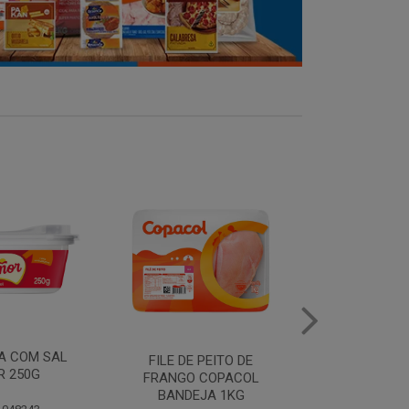
MANTEIGA COM SAL
FILE DE 
PEITO DE
PIRACANJUBA 500G
FRANGO
COPACOL
BANDEJ
JA 1KG