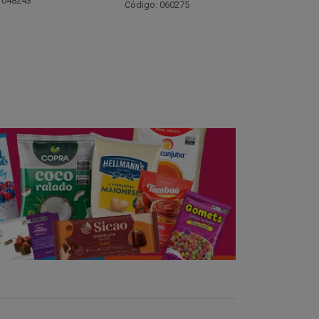
Código: 021782
Código:
 060275