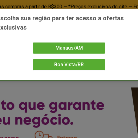
 compras a partir de R$300 — *Preços exclusivos do site — E
scolha sua região para ter acesso a ofertas
Já é cliente? - Entrar
Não é cl
xclusivas
Manaus/AM
Boa Vista/RR
DIENTE/PAPELARIA
FOOD SERVICE
FRIOS
LIMPEZA
MERCEA