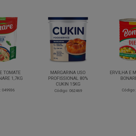
INA USO
ERVILHA E MILHO DUETO
BATATA PAL
IONAL 80%
BONARE 1,7KG
N 15KG
Código: 039756
Código:
: 062469