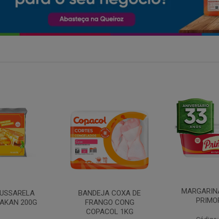
MARGARINA COM SAL
 COXA DE
FILE DE 
PRIMOR 250G
O CONG
FRANGO 
OL 1KG
BANDE