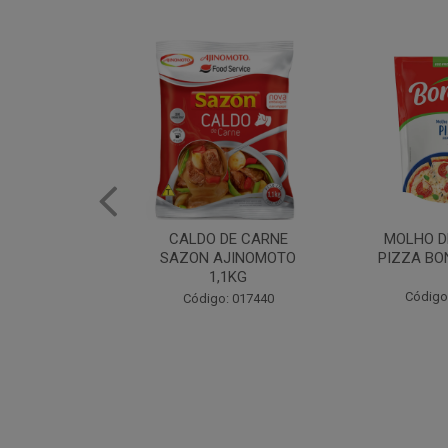
DE CARNE
MOLHO DE TOMATE
MARGAR
AJINOMOTO
PIZZA BONARE 1,7KG
PROFISS
,1KG
CUKI
Código: 049936
: 017440
Código