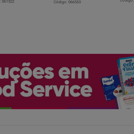
Código: 048243
: 066530
Código: