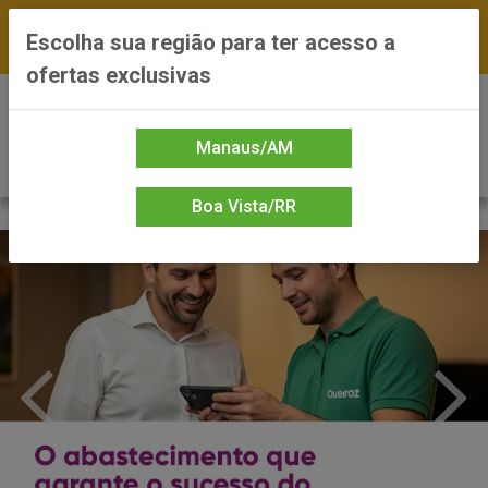
FRETE GRÁTIS nas compras a partir de R$300 —
Escolha sua região para ter acesso a
*Preços exclusivos do site — Entrega em até 24h
ofertas exclusivas
0
Manaus/AM
Boa Vista/RR