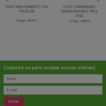
G
LEITE CONDENSADO
CHANTILINHO EM PO 400
SEMIDESNATADO TIROL
MIX
395G
Código: 037442
Código: 046325
Cadastre-se para receber nossas ofertas!