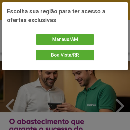
FRETE GRÁTIS nas compras a partir de R$300 —
Escolha sua região para ter acesso a
*Preços exclusivos do site — Entrega em até 24h
ofertas exclusivas
0
Manaus/AM
Boa Vista/RR