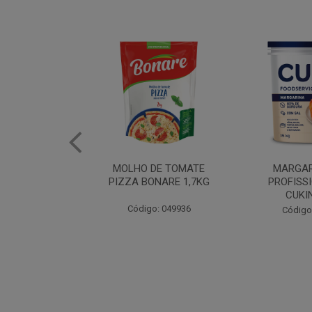
DE TOMATE
MARGARINA USO
ERVILHA E 
NARE 1,7KG
PROFISSIONAL 80%
BONAR
CUKIN 15KG
: 049936
Código
Código: 062469