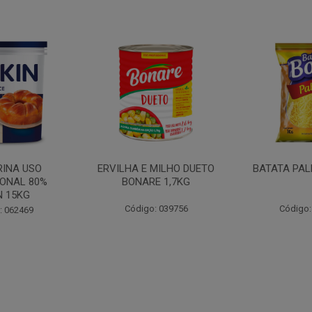
MILHO DUETO
BATATA PALHA BOA 1KG
MOSTARDA
E 1,7KG
CEPERA
: 039756
Código: 052647
Código: