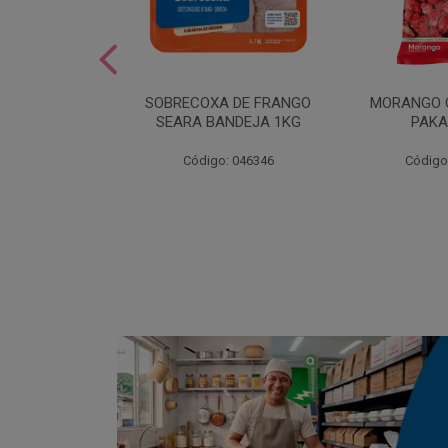
SOBREMESA
SOBRECOXA DE FRANGO
MORANGO 
STRAWPLAST
SEARA BANDEJA 1KG
PAKA
0UN
: 001292
Código: 046346
Código