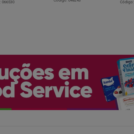
: 048243
Código: 060275
Código: