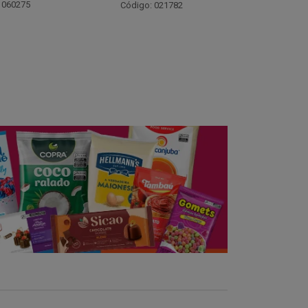
Código:
Código: 042813
 021782