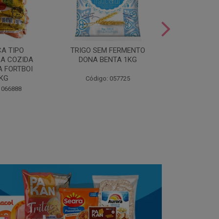
LEITE COND
CA TIPO
TRIGO SEM FERMENTO
- AU
A COZIDA
DONA BENTA 1KG
 FORTBOI
Código:
5KG
Código: 057725
 066888