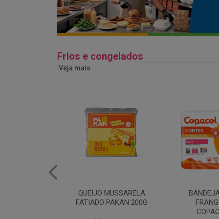
Frios e congelados
Veja mais
MARGARIN
MUSSARELA
BANDEJA COXA DE
PRIMO
PAKAN 200G
FRANGO CONG
COPACOL 1KG