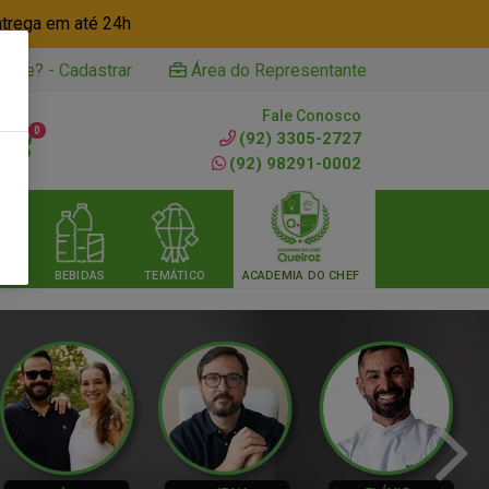
ntrega em até 24h
iente? - Cadastrar
Área do Representante
Fale Conosco
0
(92) 3305-2727
(92) 98291-0002
RIA
BEBIDAS
TEMÁTICO
ACADEMIA DO CHEF