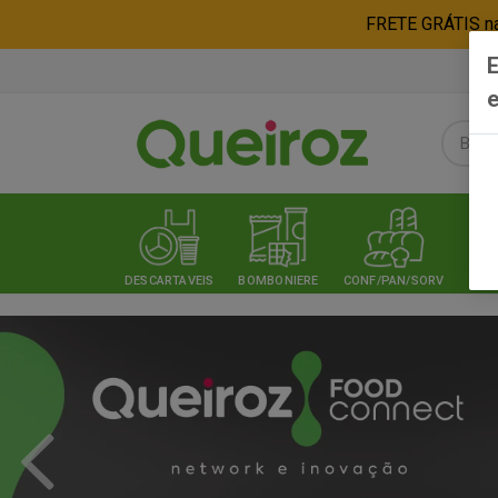
FRETE GRÁTIS nas
E
e
DESCARTAVEIS
BOMBONIERE
CONF/PAN/SORV
EXPE