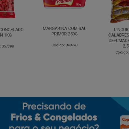
MARGARINA COM SAL
CONGELADO
LINGUI
PRIMOR 250G
N 1KG
CALABRES
DEFUMADA
Código: 048243
2,
: 067398
Código: