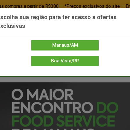
 compras a partir de R$300 — *Preços exclusivos do site — E
scolha sua região para ter acesso a ofertas
Já é cliente? - Entrar
Não é cl
xclusivas
Manaus/AM
Boa Vista/RR
DIENTE/PAPELARIA
FOOD SERVICE
FRIOS
LIMPEZA
MERCEA