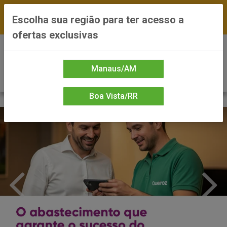
FRETE GRÁTIS nas compras a partir de R$300 —
Escolha sua região para ter acesso a
*Preços exclusivos do site — Entrega em até 24h
ofertas exclusivas
0
Manaus/AM
Boa Vista/RR