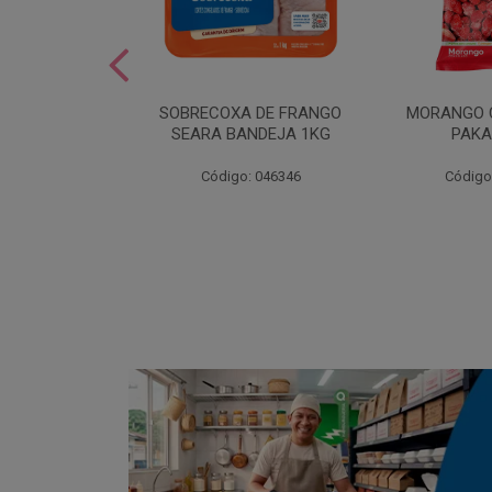
SOBREMESA
SOBRECOXA DE FRANGO
MORANGO 
STRAWPLAST
SEARA BANDEJA 1KG
PAKA
0UN
: 001292
Código: 046346
Código