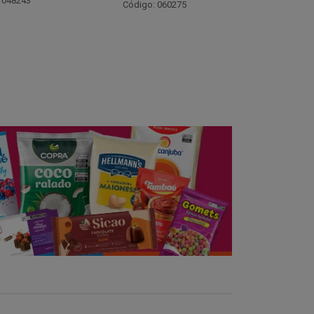
Código: 021782
Código:
 060275