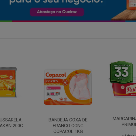
MARGARINA COM SAL
 COXA DE
FILE DE 
PRIMOR 250G
O CONG
FRANGO 
OL 1KG
BANDE