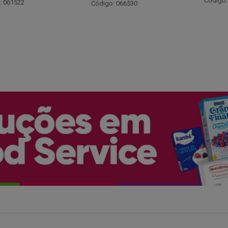
Código: 048243
: 066530
Código: