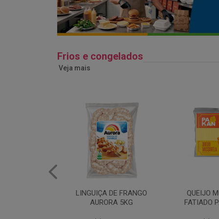
Frios e congelados
Veja mais
 DE FRANGO
QUEIJO MUSSARELA
BANDEJA
RA 5KG
FATIADO PAKAN 200G
FRANG
COPAC