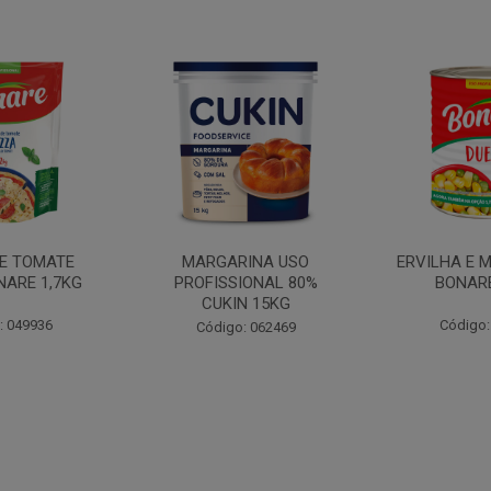
INA USO
ERVILHA E MILHO DUETO
BATATA PAL
IONAL 80%
BONARE 1,7KG
N 15KG
Código: 039756
Código:
: 062469