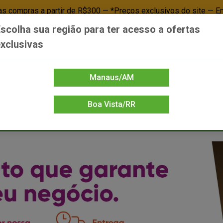
 compras a partir de R$300 — *Preços exclusivos do site — E
scolha sua região para ter acesso a ofertas
Já é cliente? - Entrar
Não é cl
xclusivas
Manaus/AM
Boa Vista/RR
DIENTE/PAPELARIA
FOOD SERVICE
FRIOS
LIMPEZA
MERCEA