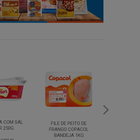
MANTEIGA COM SAL
FILE DE 
PEITO DE
PIRACANJUBA 500G
FRANGO
COPACOL
BANDEJ
JA 1KG