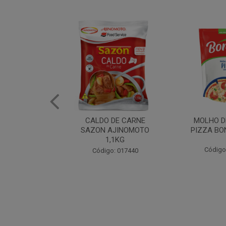
DE CARNE
MOLHO DE TOMATE
MARGAR
AJINOMOTO
PIZZA BONARE 1,7KG
PROFISS
,1KG
CUKI
Código: 049936
: 017440
Código