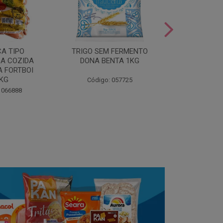
LEITE COND
CA TIPO
TRIGO SEM FERMENTO
- AU
A COZIDA
DONA BENTA 1KG
 FORTBOI
Código:
5KG
Código: 057725
 066888