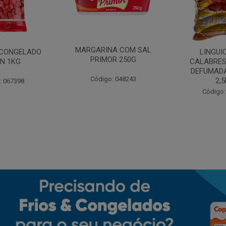
MARGARINA COM SAL
CONGELADO
LINGUI
PRIMOR 250G
N 1KG
CALABRES
DEFUMADA
Código: 048243
2,
: 067398
Código: