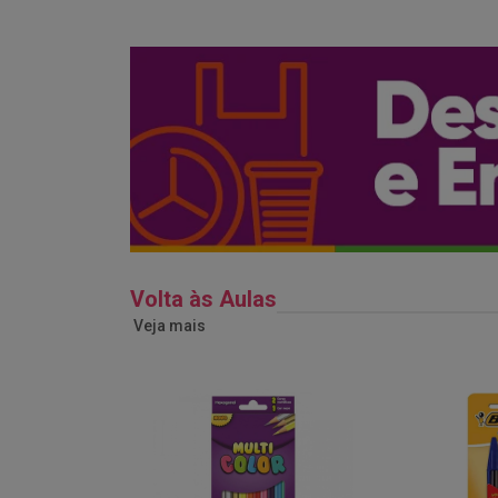
Volta às Aulas
Veja mais