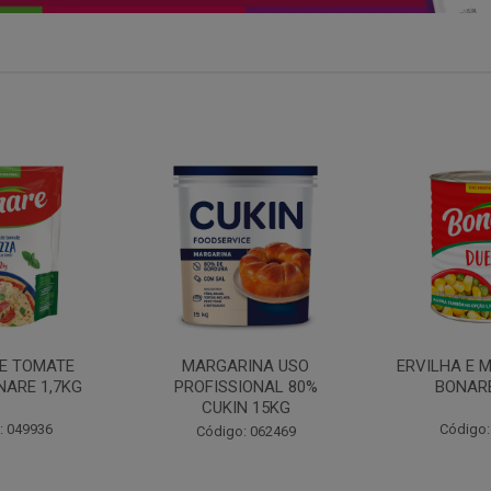
INA USO
ERVILHA E MILHO DUETO
BATATA PAL
IONAL 80%
BONARE 1,7KG
N 15KG
Código: 039756
Código:
: 062469