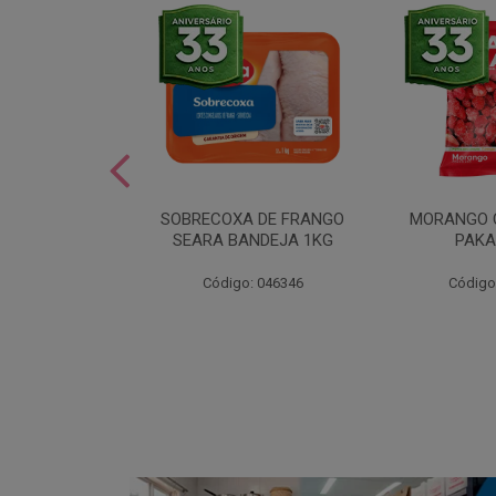
SOBREMESA
SOBRECOXA DE FRANGO
MORANGO 
STRAWPLAST
SEARA BANDEJA 1KG
PAKA
0UN
: 001292
Código: 046346
Código