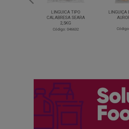
ICA TIPO
LINGUIÇA DE FRANGO
QUEIJO 
ESA SEARA
AURORA 5KG
FATIADO 
,5KG
Código: 046371
Código
: 046632