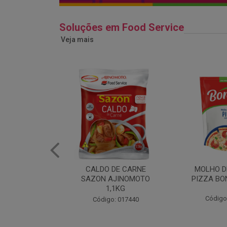
Soluções em Food Service
Veja mais
DE CARNE
MOLHO DE TOMATE
MARGAR
AJINOMOTO
PIZZA BONARE 1,7KG
PROFISS
,1KG
CUKI
Código: 049936
: 017440
Código