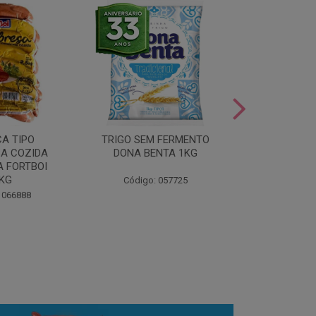
LEITE COND
CA TIPO
TRIGO SEM FERMENTO
- AU
A COZIDA
DONA BENTA 1KG
 FORTBOI
Código:
5KG
Código: 057725
 066888