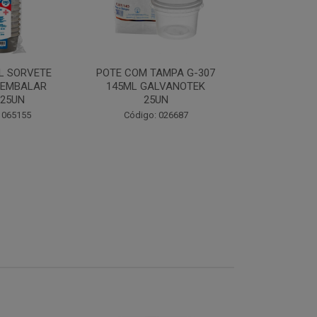
OVOMALTI
L SORVETE
POTE COM TAMPA G-307
FLEISCHMA
 EMBALAR
145ML GALVANOTEK
 25UN
25UN
Código:
 065155
Código: 026687