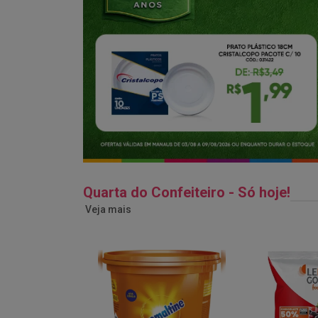
Quarta do Confeiteiro - Só hoje!
Veja mais