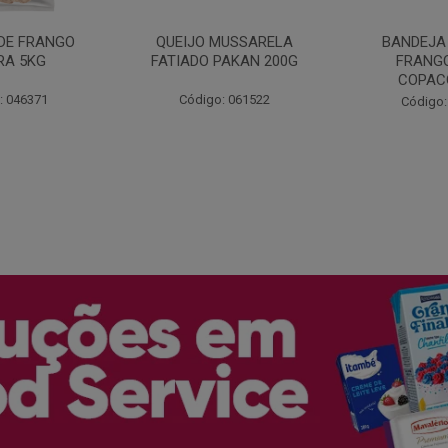
MARGARIN
MUSSARELA
BANDEJA COXA DE
PRIMO
PAKAN 200G
FRANGO CONG
COPACOL 1KG
Código:
: 061522
Código: 066530