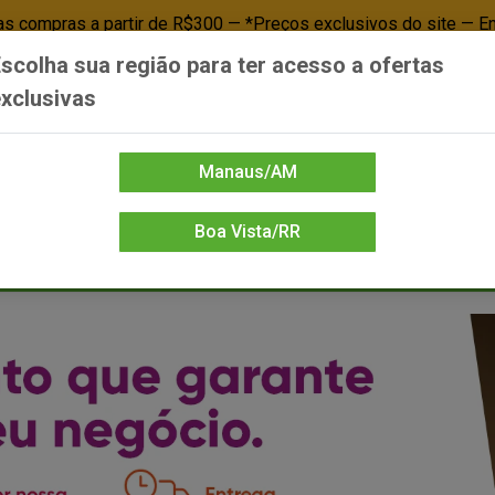
 compras a partir de R$300 — *Preços exclusivos do site — E
scolha sua região para ter acesso a ofertas
Já é cliente? - Entrar
Não é cl
xclusivas
Manaus/AM
Boa Vista/RR
DIENTE/PAPELARIA
FOOD SERVICE
FRIOS
LIMPEZA
MERCEA