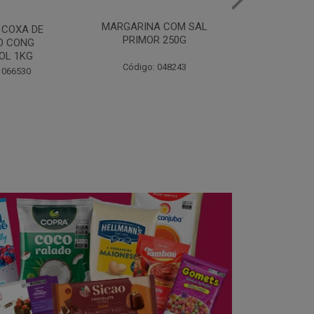
A COM SAL
FILE DE PEITO DE
MANTEIGA
R 250G
FRANGO COPACOL
PIRACANJ
BANDEJA 1KG
 048243
Código:
Código: 060275