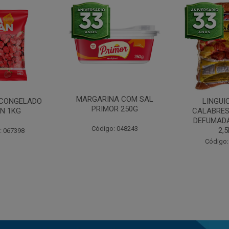
MARGARINA COM SAL
CONGELADO
LINGUI
PRIMOR 250G
N 1KG
CALABRES
DEFUMADA
Código: 048243
2,
: 067398
Código: