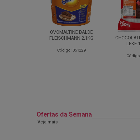
TAMPA G-307
OVOMALTINE BALDE
ALVANOTEK
CHOCOLATE
FLEISCHMANN 2,1KG
5UN
LEKE 
: 026687
Código: 061229
Código
Ofertas da Semana
Veja mais