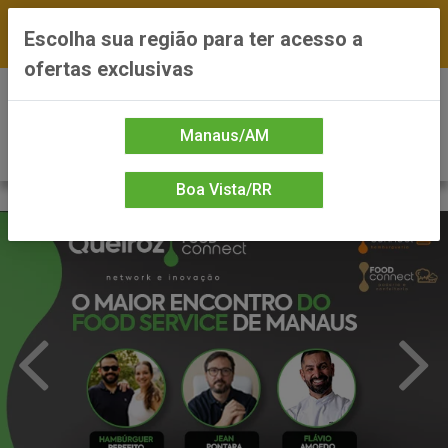
FRETE GRÁTIS nas compras a partir de R$300 —
Escolha sua região para ter acesso a
*Preços exclusivos do site — Entrega em até 24h
ofertas exclusivas
0
Manaus/AM
Boa Vista/RR