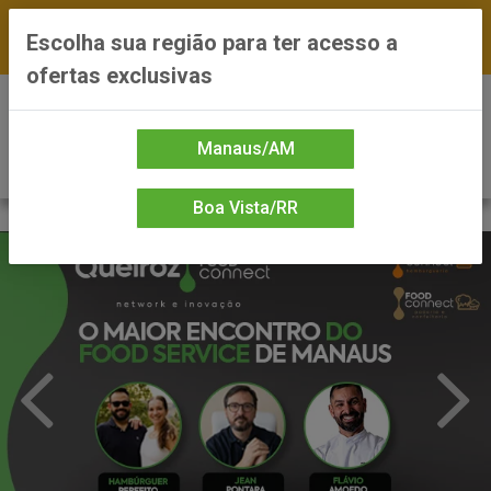
FRETE GRÁTIS nas compras a partir de R$300 —
Escolha sua região para ter acesso a
*Preços exclusivos do site — Entrega em até 24h
ofertas exclusivas
0
Manaus/AM
Boa Vista/RR