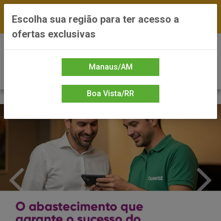
FRETE GRÁTIS nas compras a partir de R$300 —
Escolha sua região para ter acesso a
*Preços exclusivos do site — Entrega em até 24h
ofertas exclusivas
0
Manaus/AM
Boa Vista/RR