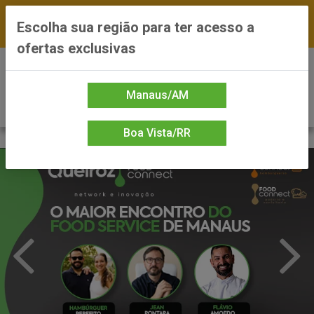
FRETE GRÁTIS nas compras a partir de R$300 —
Escolha sua região para ter acesso a
*Preços exclusivos do site — Entrega em até 24h
ofertas exclusivas
0
Manaus/AM
Boa Vista/RR