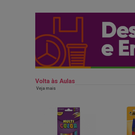
Volta às Aulas
Veja mais