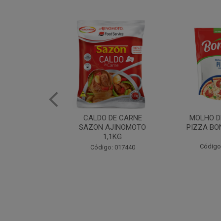
DE CARNE
MOLHO DE TOMATE
MARGAR
AJINOMOTO
PIZZA BONARE 1,7KG
PROFISS
,1KG
CUKI
Código: 049936
o: 017440
Código