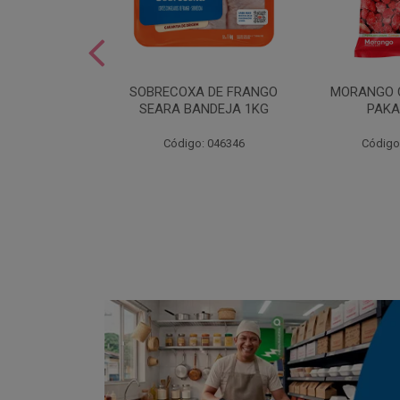
SOBREMESA
SOBRECOXA DE FRANGO
MORANGO 
STRAWPLAST
SEARA BANDEJA 1KG
PAKA
0UN
: 001292
Código: 046346
Código