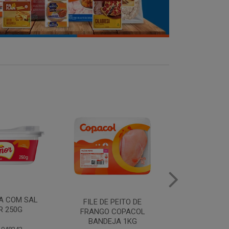
MANTEIGA COM SAL
FILE DE 
PEITO DE
PIRACANJUBA 500G
FRANGO
COPACOL
BANDEJ
JA 1KG