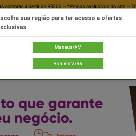
 compras a partir de R$300 — *Preços exclusivos do site — E
scolha sua região para ter acesso a ofertas
Já é cliente? - Entrar
Não é cl
xclusivas
Manaus/AM
Boa Vista/RR
DIENTE/PAPELARIA
FOOD SERVICE
FRIOS
LIMPEZA
MERCEA