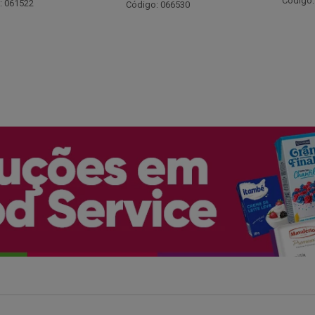
Código: 048243
: 066530
Código: