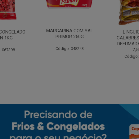
MARGARINA COM SAL
CONGELADO
LINGUI
PRIMOR 250G
N 1KG
CALABRES
DEFUMADA
Código: 048243
2,
: 067398
Código: