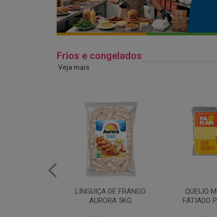
Frios e congelados
Veja mais
 DE FRANGO
QUEIJO MUSSARELA
BANDEJA
RA 5KG
FATIADO PAKAN 200G
FRANG
COPAC