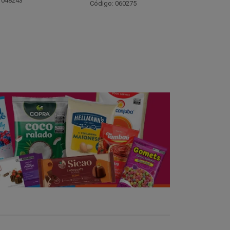
Código: 021782
Código:
 060275