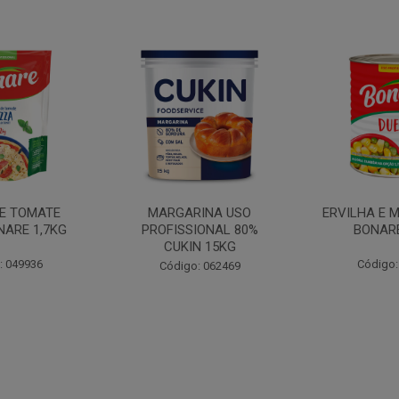
INA USO
ERVILHA E MILHO DUETO
BATATA PAL
IONAL 80%
BONARE 1,7KG
N 15KG
Código: 039756
Código:
: 062469