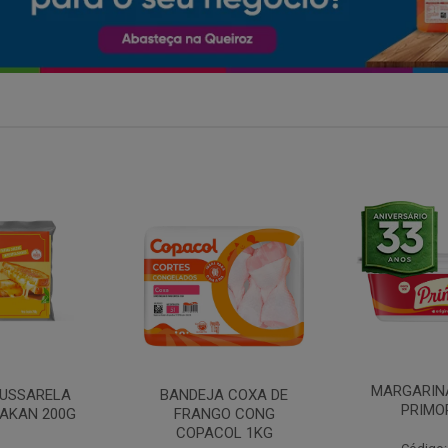
MARGARINA COM SAL
 COXA DE
FILE DE 
PRIMOR 250G
O CONG
FRANGO 
OL 1KG
BANDE