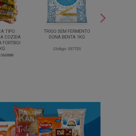
LEITE COND
CA TIPO
TRIGO SEM FERMENTO
- AU
A COZIDA
DONA BENTA 1KG
 FORTBOI
Código:
5KG
Código: 057725
 066888