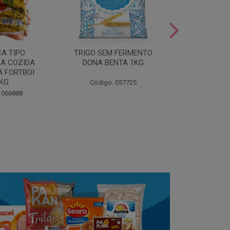
LEITE COND
CA TIPO
TRIGO SEM FERMENTO
- AU
A COZIDA
DONA BENTA 1KG
 FORTBOI
Código:
5KG
Código: 057725
 066888