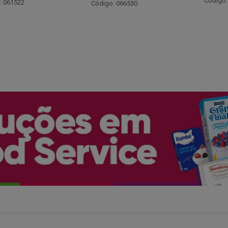
Código: 048243
: 066530
Código: