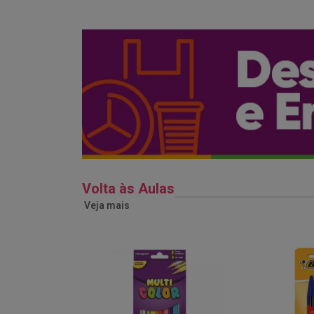
Volta às Aulas
Veja mais