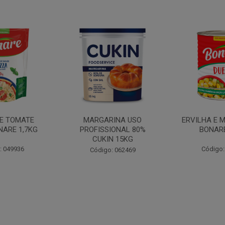
INA USO
ERVILHA E MILHO DUETO
BATATA PAL
IONAL 80%
BONARE 1,7KG
N 15KG
Código: 039756
Código:
: 062469