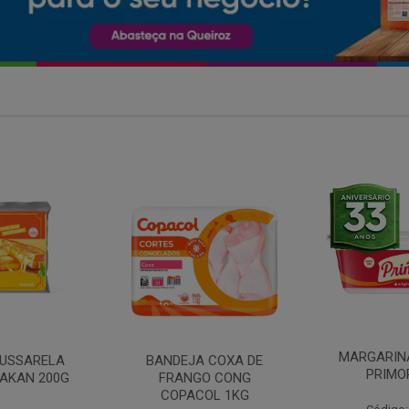
MARGARINA COM SAL
 COXA DE
FILE DE 
PRIMOR 250G
O CONG
FRANGO 
OL 1KG
BANDE