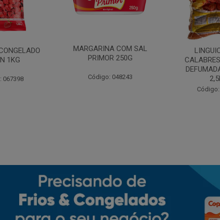
MARGARINA COM SAL
CONGELADO
LINGUI
PRIMOR 250G
N 1KG
CALABRES
DEFUMADA
Código: 048243
2,
: 067398
Código: