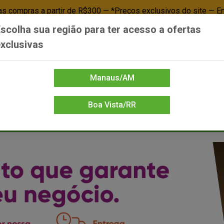
 compras a partir de R$300 — *Preços exclusivos do site — E
scolha sua região para ter acesso a ofertas
Já é cliente? - Entrar
Não é cl
xclusivas
Manaus/AM
Boa Vista/RR
DIENTE/PAPELARIA
FOOD SERVICE
FRIOS
LIMPEZA
MERCEA