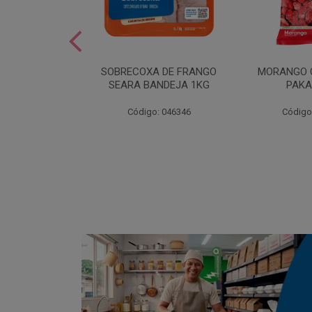
SOBREMESA
SOBRECOXA DE FRANGO
MORANGO 
STRAWPLAST
SEARA BANDEJA 1KG
PAKA
0UN
: 001292
Código: 046346
Código