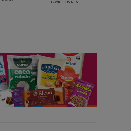
Código: 021782
Código:
 060275