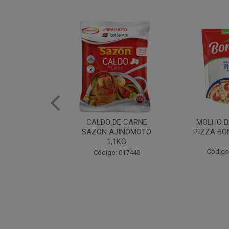
DE CARNE
MOLHO DE TOMATE
MARGAR
AJINOMOTO
PIZZA BONARE 1,7KG
PROFISS
,1KG
CUKI
Código: 049936
: 017440
Código