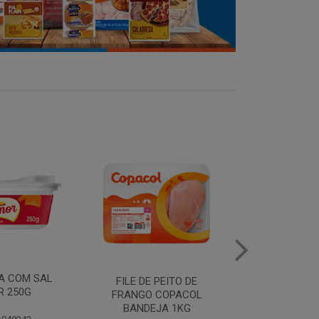
MANTEIGA COM SAL
FILE DE 
PEITO DE
PIRACANJUBA 500G
FRANGO
COPACOL
BANDEJ
JA 1KG