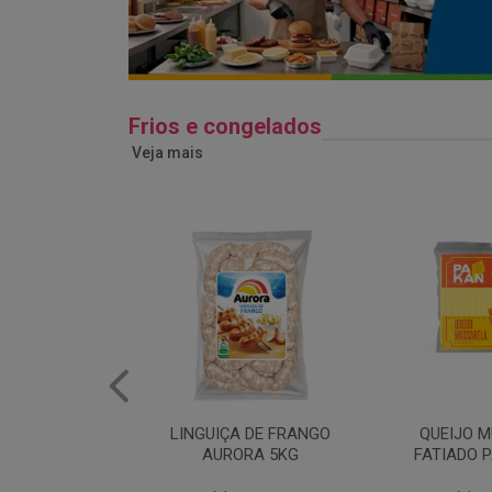
Frios e congelados
Veja mais
 DE FRANGO
QUEIJO MUSSARELA
BANDEJA
RA 5KG
FATIADO PAKAN 200G
FRANG
COPAC