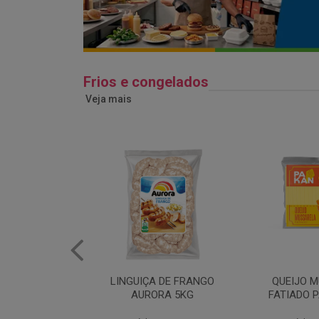
Frios e congelados
Veja mais
 DE FRANGO
QUEIJO MUSSARELA
BANDEJA
RA 5KG
FATIADO PAKAN 200G
FRANG
COPAC