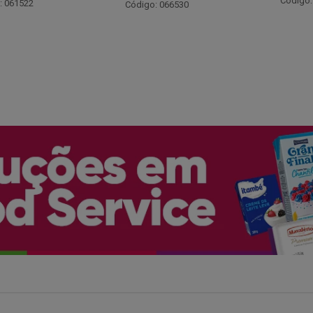
Código: 048243
: 066530
Código: