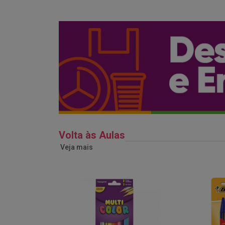
Volta às Aulas
Veja mais