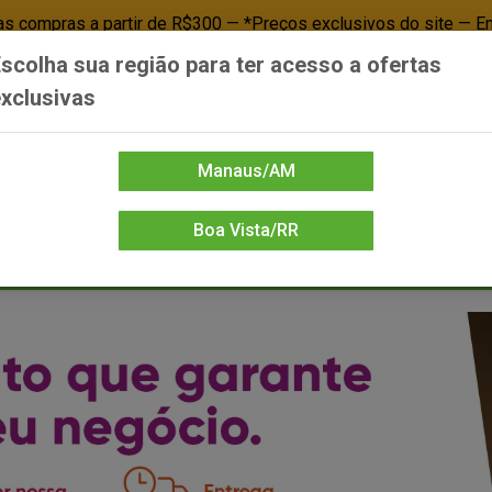
 compras a partir de R$300 — *Preços exclusivos do site — E
scolha sua região para ter acesso a ofertas
Já é cliente? - Entrar
Não é cl
xclusivas
Manaus/AM
Boa Vista/RR
DIENTE/PAPELARIA
FOOD SERVICE
FRIOS
LIMPEZA
MERCEA