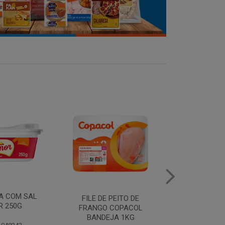
MANTEIGA COM SAL
FILE DE 
PEITO DE
PIRACANJUBA 500G
FRANGO
COPACOL
BANDEJ
JA 1KG