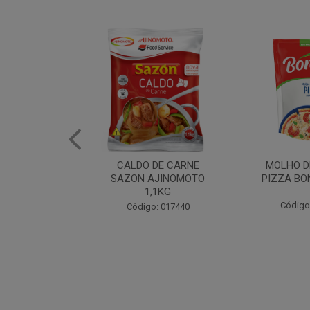
DE CARNE
MOLHO DE TOMATE
MARGAR
AJINOMOTO
PIZZA BONARE 1,7KG
PROFISS
,1KG
CUKI
Código: 049936
: 017440
Código