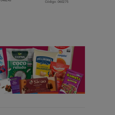
Código: 021782
Código:
 060275