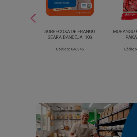
SOBREMESA
SOBRECOXA DE FRANGO
MORANGO 
STRAWPLAST
SEARA BANDEJA 1KG
PAKA
0UN
: 001292
Código: 046346
Código