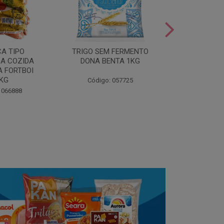
LEITE COND
CA TIPO
TRIGO SEM FERMENTO
- AU
A COZIDA
DONA BENTA 1KG
 FORTBOI
Código:
5KG
Código: 057725
 066888