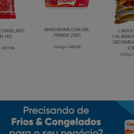
MARGARINA COM SAL
CONGELADO
LINGUI
PRIMOR 250G
N 1KG
CALABRES
DEFUMADA
Código: 048243
2,
: 067398
Código: