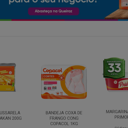
MARGARINA COM SAL
 COXA DE
FILE DE 
PRIMOR 250G
O CONG
FRANGO 
OL 1KG
BANDE