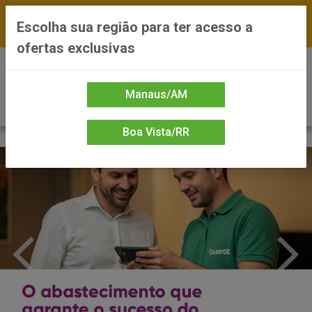
FRETE GRÁTIS nas compras a partir de R$300 —
Escolha sua região para ter acesso a
*Preços exclusivos do site — Entrega em até 24h
ofertas exclusivas
0
Manaus/AM
Boa Vista/RR