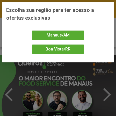
FRETE GRÁTIS nas compras a partir de R$300 —
Escolha sua região para ter acesso a
*Preços exclusivos do site — Entrega em até 24h
ofertas exclusivas
0
Manaus/AM
Boa Vista/RR