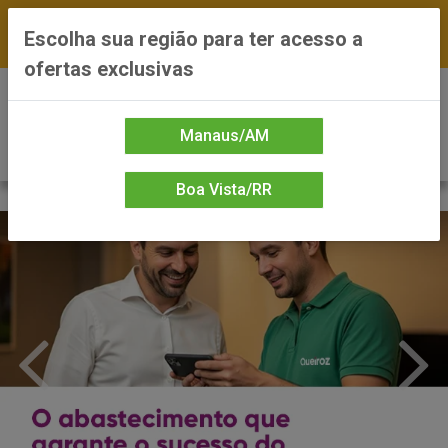
FRETE GRÁTIS nas compras a partir de R$300 —
Escolha sua região para ter acesso a
*Preços exclusivos do site — Entrega em até 24h
ofertas exclusivas
0
Manaus/AM
Boa Vista/RR