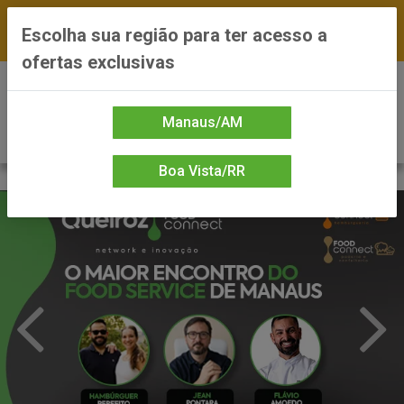
FRETE GRÁTIS nas compras a partir de R$300 —
Escolha sua região para ter acesso a
*Preços exclusivos do site — Entrega em até 24h
ofertas exclusivas
0
Manaus/AM
Boa Vista/RR