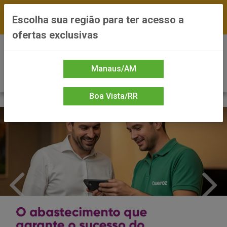
FRETE GRÁTIS nas compras a partir de R$300 —
Escolha sua região para ter acesso a
*Preços exclusivos do site — Entrega em até 24h
ofertas exclusivas
0
Manaus/AM
Boa Vista/RR