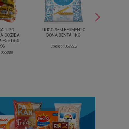
LEITE COND
CA TIPO
TRIGO SEM FERMENTO
- AU
A COZIDA
DONA BENTA 1KG
 FORTBOI
Código:
5KG
Código: 057725
 066888