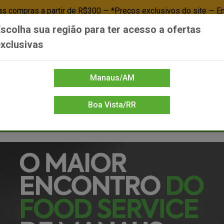
 compras a partir de R$300 — *Preços exclusivos do site — E
scolha sua região para ter acesso a ofertas
Já é cliente? - Entrar
Não é cl
xclusivas
Manaus/AM
Boa Vista/RR
DIENTE/PAPELARIA
FOOD SERVICE
FRIOS
LIMPEZA
MERCEA