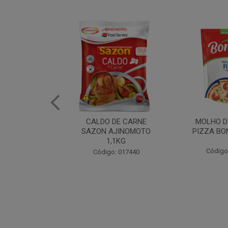
DE CARNE
MOLHO DE TOMATE
MARGAR
AJINOMOTO
PIZZA BONARE 1,7KG
PROFISS
,1KG
CUKI
Código: 049936
: 017440
Código