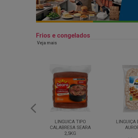
Frios e congelados
Veja mais
ICA TIPO
LINGUIÇA DE FRANGO
QUEIJO 
ESA SEARA
AURORA 5KG
FATIADO 
,5KG