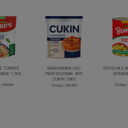
INA USO
ERVILHA E MILHO DUETO
BATATA PAL
IONAL 80%
BONARE 1,7KG
N 15KG
Código: 039756
Código:
: 062469