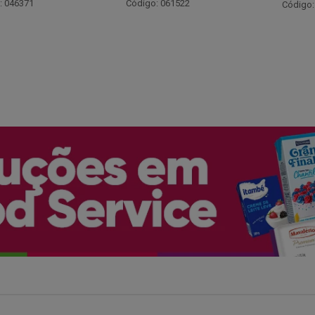
Código:
: 061522
Código: 066530