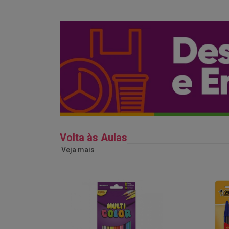
Volta às Aulas
Veja mais