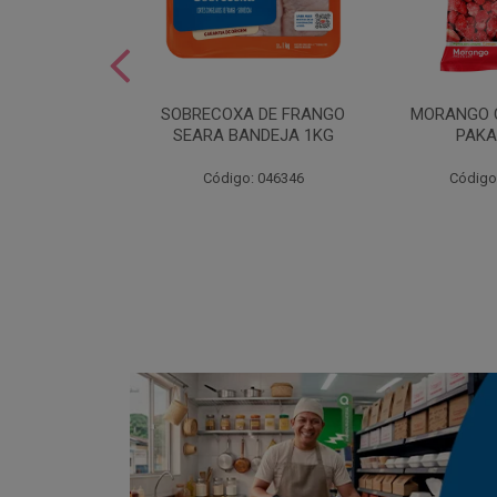
SOBREMESA
SOBRECOXA DE FRANGO
MORANGO 
STRAWPLAST
SEARA BANDEJA 1KG
PAKA
0UN
: 001292
Código: 046346
Código