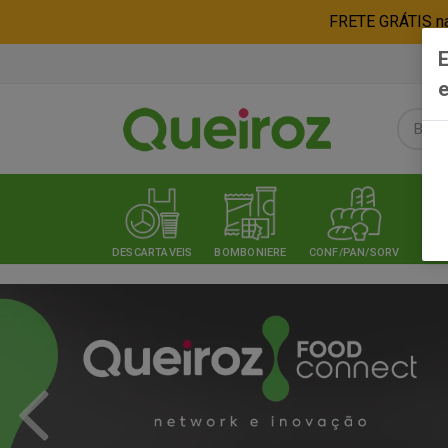
FRETE GRÁTIS nas
E
e
DESCARTAVEIS
BOMBONIERE
CONF/PAN/SORV
EXPE