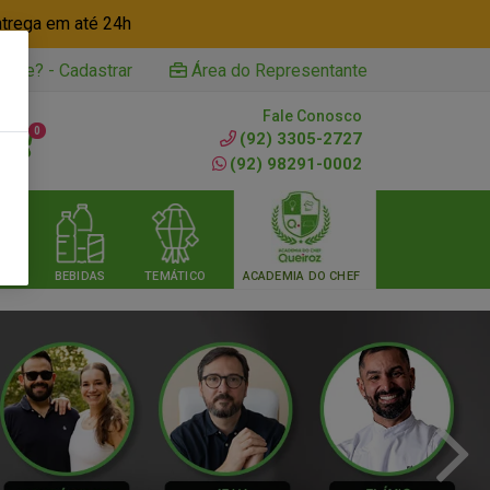
ntrega em até 24h
iente? - Cadastrar
Área do Representante
Fale Conosco
0
(92) 3305-2727
(92) 98291-0002
RIA
BEBIDAS
TEMÁTICO
ACADEMIA DO CHEF