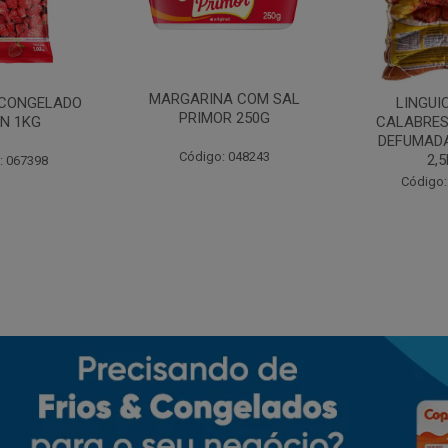
MARGARINA COM SAL
CONGELADO
LINGUI
PRIMOR 250G
N 1KG
CALABRES
DEFUMADA
Código: 048243
2,
: 067398
Código: