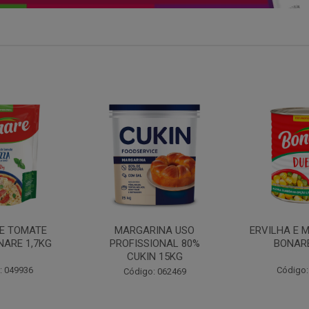
INA USO
ERVILHA E MILHO DUETO
BATATA PAL
IONAL 80%
BONARE 1,7KG
N 15KG
Código: 039756
Código:
: 062469