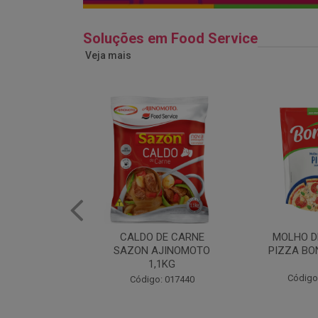
Soluções em Food Service
Veja mais
DE CARNE
MOLHO DE TOMATE
MARGAR
AJINOMOTO
PIZZA BONARE 1,7KG
PROFISS
,1KG
CUKI
Código: 049936
: 017440
Código