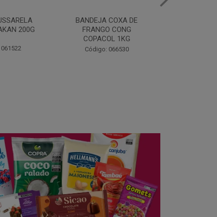
MARGARINA COM SAL
FILE DE 
 COXA DE
PRIMOR 250G
FRANGO 
O CONG
BANDEJ
OL 1KG
Código: 048243
Código:
 066530