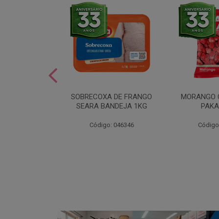
SOBREMESA
SOBRECOXA DE FRANGO
MORANGO 
STRAWPLAST
SEARA BANDEJA 1KG
PAKA
0UN
: 001292
Código: 046346
Código