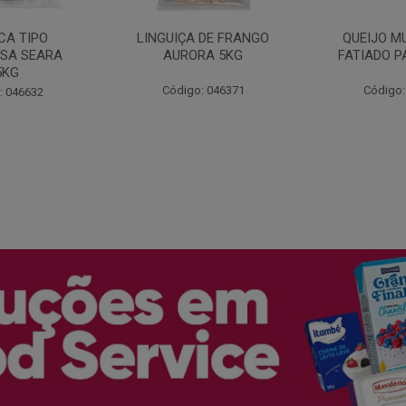
 DE FRANGO
QUEIJO MUSSARELA
BANDEJA
RA 5KG
FATIADO PAKAN 200G
FRANG
COPAC
: 046371
Código: 061522
Código: