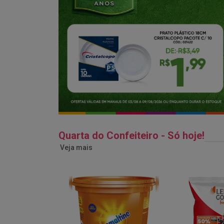
Quarta do Confeiteiro - Só hoje!
Veja mais