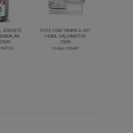
L SORVETE
POTE COM TAMPA G-307
OVOMALTI
 EMBALAR
145ML GALVANOTEK
FLEISCHMA
 25UN
25UN
Código:
 065155
Código: 026687