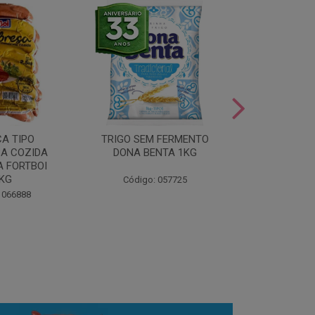
LEITE COND
CA TIPO
TRIGO SEM FERMENTO
- AU
A COZIDA
DONA BENTA 1KG
 FORTBOI
Código:
5KG
Código: 057725
 066888