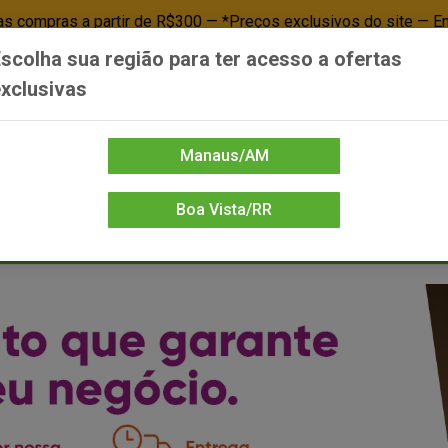
 compras a partir de R$300 — *Preços exclusivos do site — E
scolha sua região para ter acesso a ofertas
Já é cliente? - Entrar
Não é cl
xclusivas
Manaus/AM
Boa Vista/RR
DIENTE/PAPELARIA
FOOD SERVICE
FRIOS
LIMPEZA
MERCEA