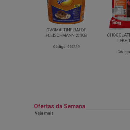
TAMPA G-307
OVOMALTINE BALDE
CHOCOLATE
ALVANOTEK
FLEISCHMANN 2,1KG
LEKE 
5UN
Código: 061229
: 026687
Código
Ofertas da Semana
Veja mais