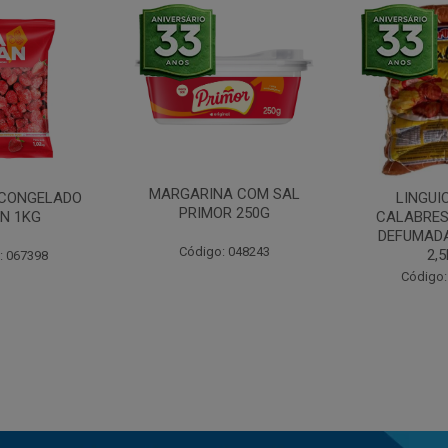
MARGARINA COM SAL
CONGELADO
LINGUI
PRIMOR 250G
N 1KG
CALABRES
DEFUMADA
Código: 048243
2,
: 067398
Código: