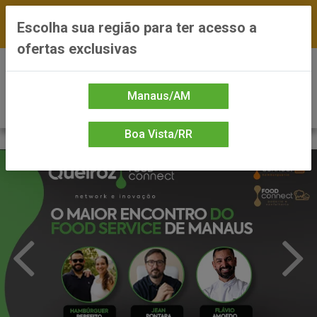
FRETE GRÁTIS nas compras a partir de R$300 —
Escolha sua região para ter acesso a
*Preços exclusivos do site — Entrega em até 24h
ofertas exclusivas
0
Manaus/AM
Boa Vista/RR