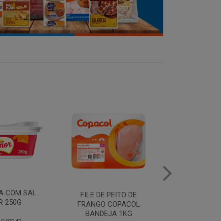
MANTEIGA COM SAL
FILE DE 
PEITO DE
PIRACANJUBA 500G
FRANGO
COPACOL
BANDEJ
JA 1KG