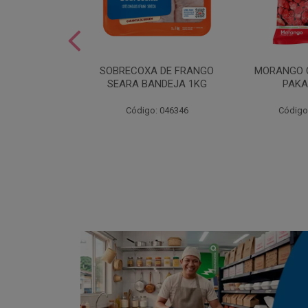
SOBREMESA
SOBRECOXA DE FRANGO
MORANGO 
STRAWPLAST
SEARA BANDEJA 1KG
PAKA
0UN
: 001292
Código: 046346
Código