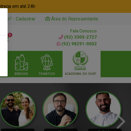
ntrega em até 24h
iente? - Cadastrar
Área do Representante
Fale Conosco
0
(92) 3305-2727
(92) 98291-0002
RIA
BEBIDAS
TEMÁTICO
ACADEMIA DO CHEF