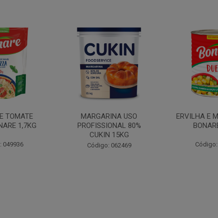
INA USO
ERVILHA E MILHO DUETO
BATATA PAL
IONAL 80%
BONARE 1,7KG
N 15KG
Código: 039756
Código:
: 062469