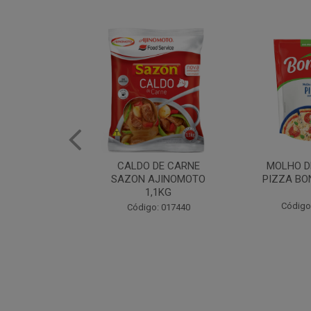
DE CARNE
MOLHO DE TOMATE
MARGAR
AJINOMOTO
PIZZA BONARE 1,7KG
PROFISS
,1KG
CUKI
Código: 049936
: 017440
Código