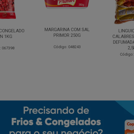
MARGARINA COM SAL
CONGELADO
LINGUI
PRIMOR 250G
N 1KG
CALABRES
DEFUMADA
Código: 048243
2,
: 067398
Código: