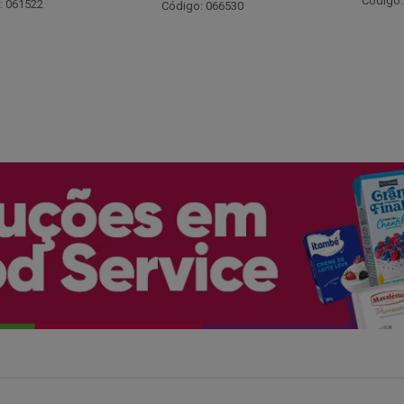
Código: 048243
: 066530
Código: