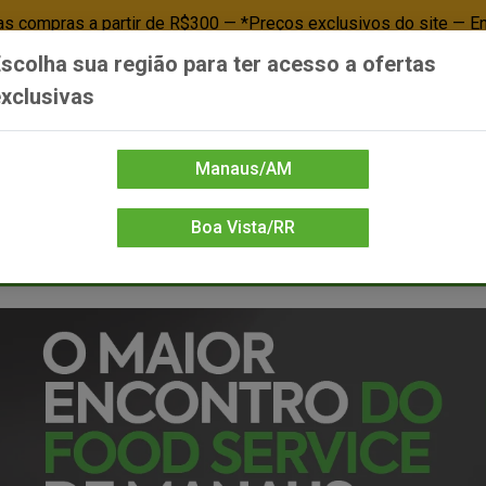
 compras a partir de R$300 — *Preços exclusivos do site — E
scolha sua região para ter acesso a ofertas
Já é cliente? - Entrar
Não é cl
xclusivas
Manaus/AM
Boa Vista/RR
DIENTE/PAPELARIA
FOOD SERVICE
FRIOS
LIMPEZA
MERCEA