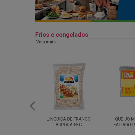
Frios e congelados
Veja mais
 DE FRANGO
QUEIJO MUSSARELA
BANDEJA
RA 5KG
FATIADO PAKAN 200G
FRANG
COPAC