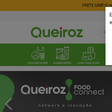
FRETE GRÁTIS nas
E
e
DESCARTAVEIS
BOMBONIERE
CONF/PAN/SORV
EXPE