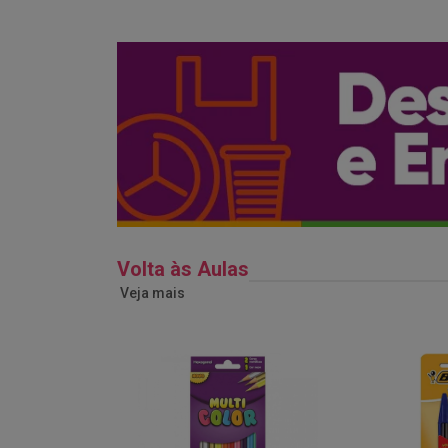
Volta às Aulas
Veja mais