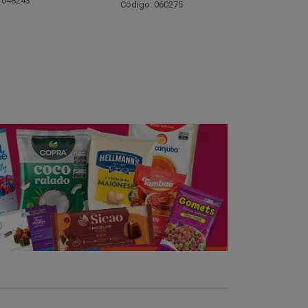
Código: 021782
Código:
 060275