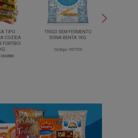
LEITE COND
CA TIPO
TRIGO SEM FERMENTO
- AU
A COZIDA
DONA BENTA 1KG
 FORTBOI
Código:
5KG
Código: 057725
 066888