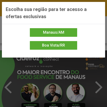
FRETE GRÁTIS nas compras a partir de R$300 —
Escolha sua região para ter acesso a
*Preços exclusivos do site — Entrega em até 24h
ofertas exclusivas
0
Manaus/AM
Boa Vista/RR