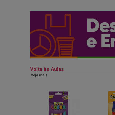
Volta às Aulas
Veja mais