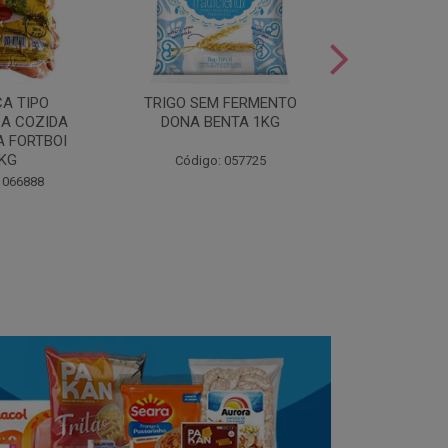
LEITE COND
CA TIPO
TRIGO SEM FERMENTO
- AU
A COZIDA
DONA BENTA 1KG
 FORTBOI
Código:
5KG
Código: 057725
 066888