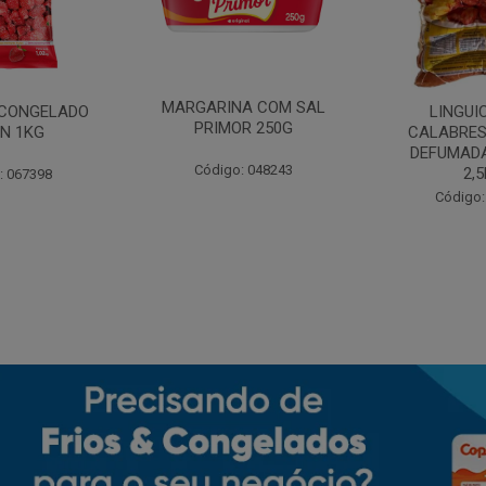
MARGARINA COM SAL
CONGELADO
LINGUI
PRIMOR 250G
N 1KG
CALABRES
DEFUMADA
Código: 048243
2,
: 067398
Código: