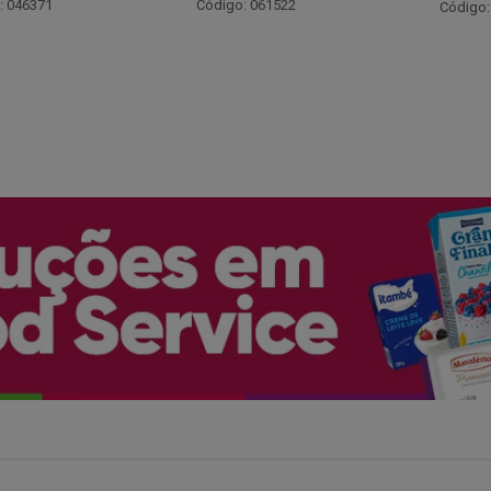
Código:
: 061522
Código: 066530