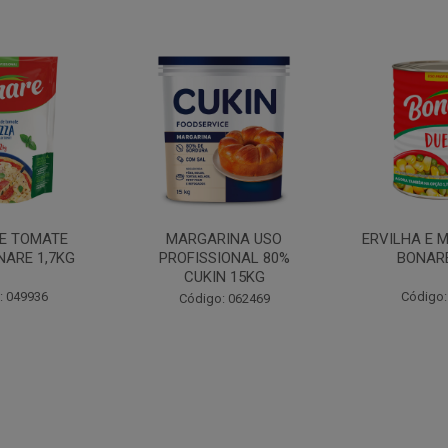
INA USO
ERVILHA E MILHO DUETO
BATATA PAL
IONAL 80%
BONARE 1,7KG
N 15KG
Código: 039756
Código:
: 062469