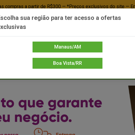
 compras a partir de R$300 — *Preços exclusivos do site — E
scolha sua região para ter acesso a ofertas
Já é cliente? - Entrar
Não é cl
xclusivas
Manaus/AM
Boa Vista/RR
DIENTE/PAPELARIA
FOOD SERVICE
FRIOS
LIMPEZA
MERCEA