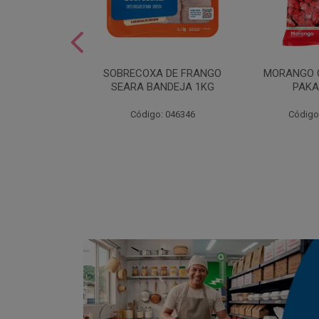
SOBREMESA
SOBRECOXA DE FRANGO
MORANGO 
STRAWPLAST
SEARA BANDEJA 1KG
PAKA
0UN
: 001292
Código: 046346
Código