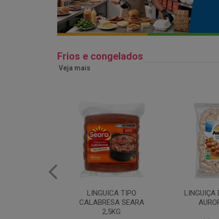
Frios e congelados
Veja mais
ICA TIPO
LINGUIÇA DE FRANGO
QUEIJO 
ESA SEARA
AURORA 5KG
FATIADO 
,5KG