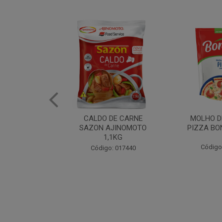
DE CARNE
MOLHO DE TOMATE
MARGAR
AJINOMOTO
PIZZA BONARE 1,7KG
PROFISS
,1KG
CUKI
Código: 049936
: 017440
Código