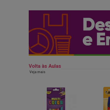
Volta às Aulas
Veja mais