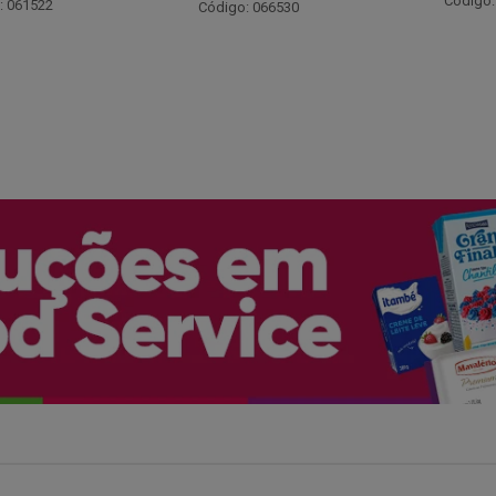
Código: 048243
: 066530
Código: