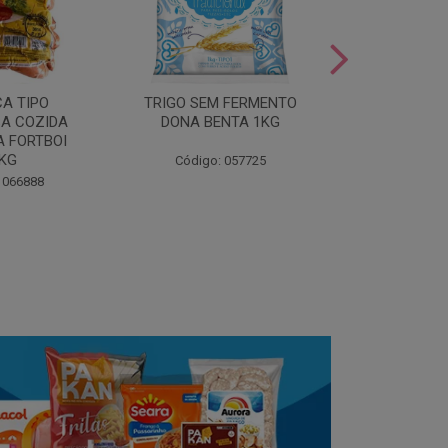
LEITE COND
CA TIPO
TRIGO SEM FERMENTO
- AU
A COZIDA
DONA BENTA 1KG
 FORTBOI
Código:
5KG
Código: 057725
 066888