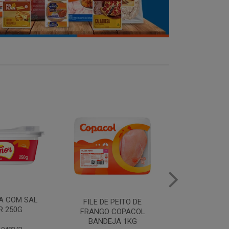
MANTEIGA COM SAL
FILE DE 
PEITO DE
PIRACANJUBA 500G
FRANGO
COPACOL
BANDEJ
JA 1KG