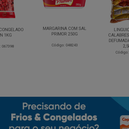
MARGARINA COM SAL
CONGELADO
LINGUI
PRIMOR 250G
N 1KG
CALABRES
DEFUMADA
Código: 048243
2,
: 067398
Código: