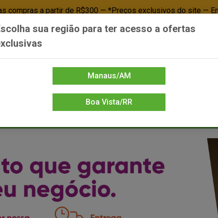
 compras a partir de R$300 — *Preços exclusivos do site — E
scolha sua região para ter acesso a ofertas
Já é cliente? - Entrar
Não é cl
xclusivas
Manaus/AM
Boa Vista/RR
DIENTE/PAPELARIA
FOOD SERVICE
FRIOS
LIMPEZA
MERCEA