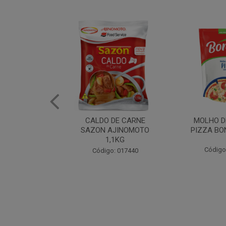
DE CARNE
MOLHO DE TOMATE
MARGAR
AJINOMOTO
PIZZA BONARE 1,7KG
PROFISS
,1KG
CUKI
Código: 049936
: 017440
Código