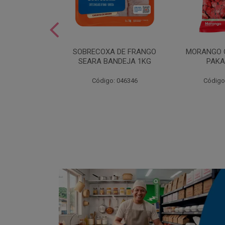
SOBREMESA
SOBRECOXA DE FRANGO
MORANGO 
STRAWPLAST
SEARA BANDEJA 1KG
PAKA
0UN
: 001292
Código: 046346
Código