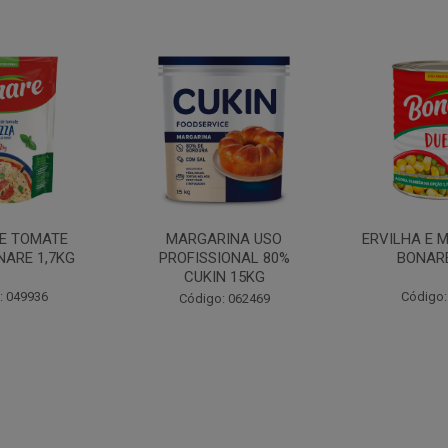
INA USO
ERVILHA E MILHO DUETO
BATATA PAL
IONAL 80%
BONARE 1,7KG
N 15KG
Código: 039756
Código:
: 062469