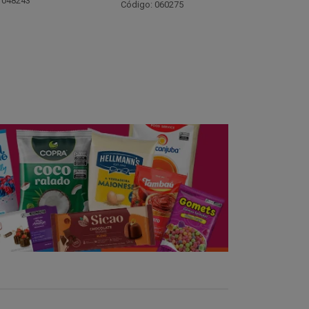
Código: 021782
Código:
 060275