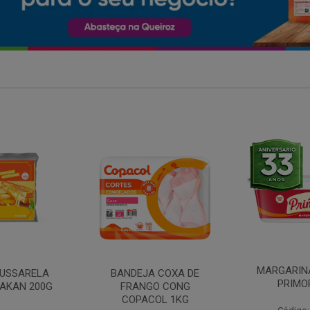
MARGARINA COM SAL
 COXA DE
FILE DE 
PRIMOR 250G
O CONG
FRANGO 
OL 1KG
BANDE