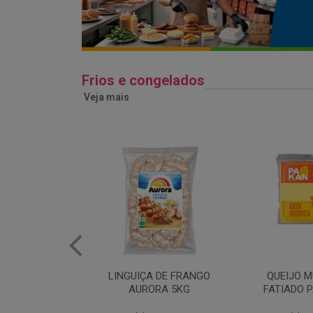
Frios e congelados
Veja mais
 DE FRANGO
QUEIJO MUSSARELA
BANDEJA
RA 5KG
FATIADO PAKAN 200G
FRANG
COPAC