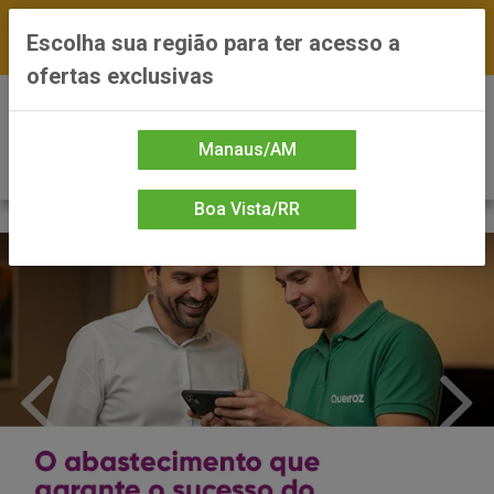
FRETE GRÁTIS nas compras a partir de R$300 —
Escolha sua região para ter acesso a
*Preços exclusivos do site — Entrega em até 24h
ofertas exclusivas
0
Manaus/AM
Boa Vista/RR