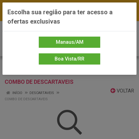
FRETE GRÁTIS nas compras a partir de R$300 —
Escolha sua região para ter acesso a
*Preços exclusivos do site — Entrega em até 24h
ofertas exclusivas
0
Manaus/AM
Boa Vista/RR
COMBO DE DESCARTAVEIS
VOLTAR
INÍCIO
DESCARTAVEIS
COMBO DE DESCARTAVEIS