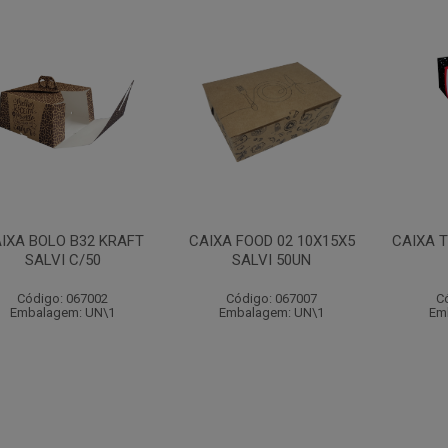
IXA BOLO B32 KRAFT
CAIXA FOOD 02 10X15X5
CAIXA T
SALVI C/50
SALVI 50UN
Código: 067002
Código: 067007
C
Embalagem: UN\1
Embalagem: UN\1
Em