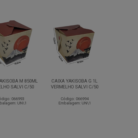
YAKISOBA M 850ML
CAIXA YAKISOBA G 1L
LHO SALVI C/50
VERMELHO SALVI C/50
ódigo: 066993
Código: 066994
balagem: UN\1
Embalagem: UN\1