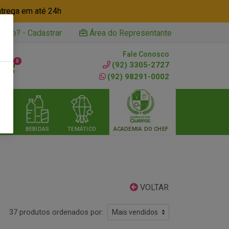
ntrega em até 24h
iente? - Cadastrar
Área do Representante
Fale Conosco
0
(92) 3305-2727
(92) 98291-0002
RIA
BEBIDAS
TEMÁTICO
ACADEMIA DO CHEF
VOLTAR
37 produtos ordenados por: