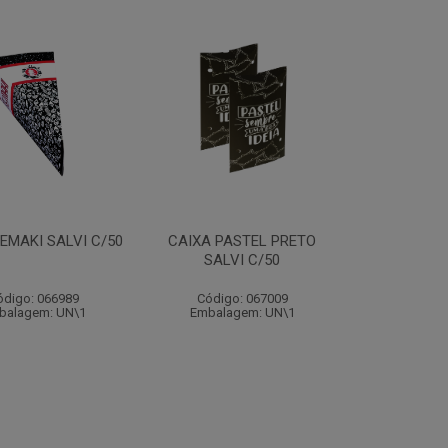
EMAKI SALVI C/50
CAIXA PASTEL PRETO
SALVI C/50
ódigo: 066989
Código: 067009
balagem: UN\1
Embalagem: UN\1