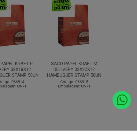
 PAPEL KRAFT P
SACO PAPEL KRAFT M
VERY 32X18X12
DELIVERY 32X22X12
GUER STAMP 50UN
HAMBUGUER STAMP 50UN
ódigo: 066814
Código: 066815
balagem: UN\1
Embalagem: UN\1