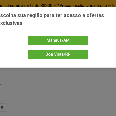
 compras a partir de R$300 — *Preços exclusivos do site — E
scolha sua região para ter acesso a ofertas
Já é cliente? - Entrar
Não é cl
xclusivas
Manaus/AM
Boa Vista/RR
DIENTE/PAPELARIA
FOOD SERVICE
FRIOS
LIMPEZA
MERCEA
Y
Y