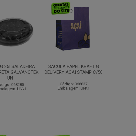
G 25I SALADEIRA
SACOLA PAPEL KRAFT G
RETA GALVANOTEK
DELIVERY ACAI STAMP C/50
UN
Código: 066837
ódigo: 068285
Embalagem: UN\1
balagem: UN\1