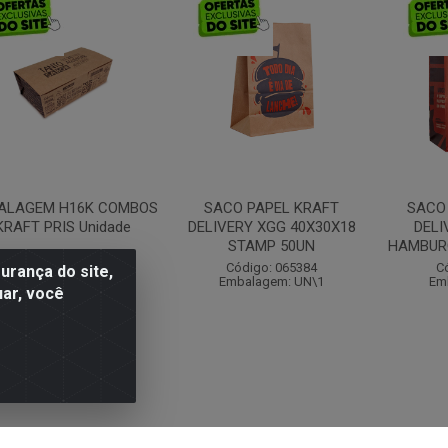
ALAGEM H16K COMBOS
SACO PAPEL KRAFT
SACO
KRAFT PRIS Unidade
DELIVERY XGG 40X30X18
DELI
STAMP 50UN
HAMBUR
Código: 055439
Código: 065384
C
rança do site,
Embalagem: UN\1
Embalagem: UN\1
Em
uar, você