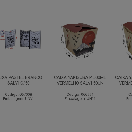
IXA PASTEL BRANCO
CAIXA YAKISOBA P 500ML
CAIXA 
SALVI C/50
VERMELHO SALVI 50UN
VERME
Código: 067008
Código: 066991
C
Embalagem: UN\1
Embalagem: UN\1
Em