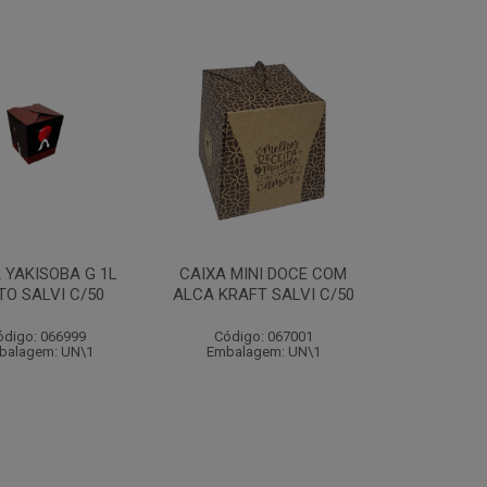
 YAKISOBA G 1L
CAIXA MINI DOCE COM
TO SALVI C/50
ALCA KRAFT SALVI C/50
ódigo: 066999
Código: 067001
balagem: UN\1
Embalagem: UN\1