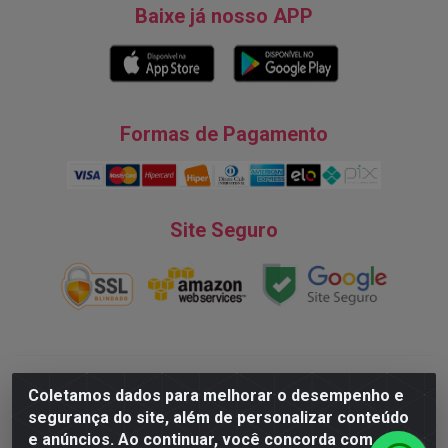
Baixe já nosso APP
Formas de Pagamento
Site Seguro
Natureza Comércio de Descartáveis LTDA - Endereço: Av. do
Coletamos dados para melhorar o desempenho e
Turismo, 28, Tarumã - CNPJ:08.038.545/0001-07 © 2016
segurança do site, além de personalizar conteúdo
Todos dos direitos reservados.
e anúncios. Ao continuar, você concorda com