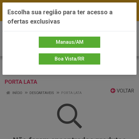
FRETE GRÁTIS nas compras a partir de R$300 —
Escolha sua região para ter acesso a
*Preços exclusivos do site — Entrega em até 24h
ofertas exclusivas
0
Manaus/AM
Boa Vista/RR
PORTA LATA
VOLTAR
INÍCIO
DESCARTAVEIS
PORTA LATA