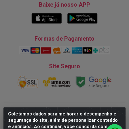
Baixe já nosso APP
Formas de Pagamento
Site Seguro
Natureza Comércio de Descartáveis LTDA - Endereço: Av. do
Coletamos dados para melhorar o desempenho e
Turismo, 28, Tarumã - CNPJ:08.038.545/0001-07 © 2016
segurança do site, além de personalizar conteúdo
Todos dos direitos reservados.
e anúncios. Ao continuar, você concorda com