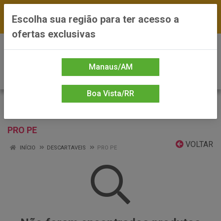
FRETE GRÁTIS nas compras a partir de R$300 —
Escolha sua região para ter acesso a
*Preços exclusivos do site — Entrega em até 24h
ofertas exclusivas
0
Manaus/AM
Boa Vista/RR
PRO PE
VOLTAR
INÍCIO
DESCARTAVEIS
PRO PE