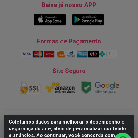
Baixe já nosso APP
Formas de Pagamento
Site Seguro
Natureza Comércio de Descartáveis LTDA - Endereço: Av. do
Coletamos dados para melhorar o desempenho e
Turismo, 28, Tarumã - CNPJ:08.038.545/0001-07 © 2016
segurança do site, além de personalizar conteúdo
Todos dos direitos reservados.
e anúncios. Ao continuar, você concorda com