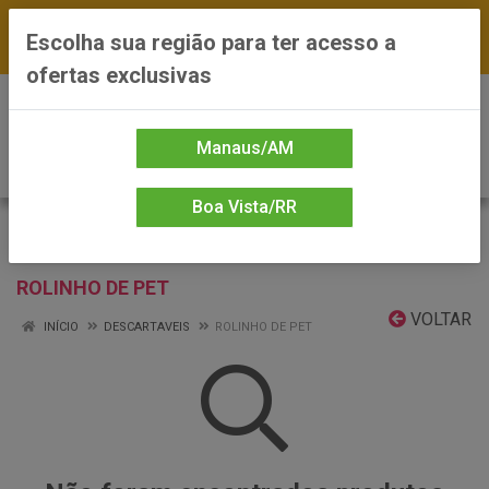
FRETE GRÁTIS nas compras a partir de R$300 —
Escolha sua região para ter acesso a
*Preços exclusivos do site — Entrega em até 24h
ofertas exclusivas
0
Manaus/AM
Boa Vista/RR
ROLINHO DE PET
VOLTAR
INÍCIO
DESCARTAVEIS
ROLINHO DE PET