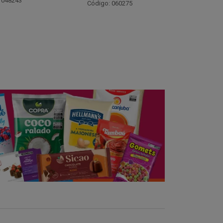
Código: 021782
Código:
 060275