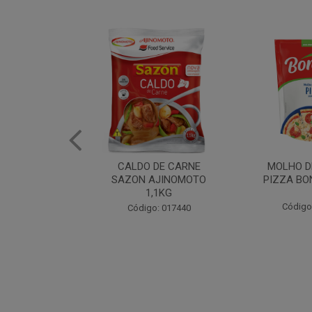
DE CARNE
MOLHO DE TOMATE
MARGAR
AJINOMOTO
PIZZA BONARE 1,7KG
PROFISS
,1KG
CUKI
Código: 049936
: 017440
Código