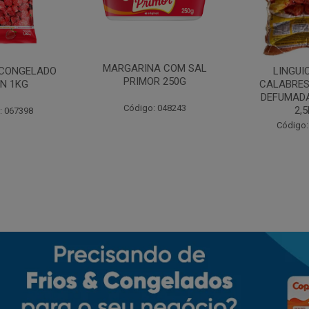
MARGARINA COM SAL
CONGELADO
LINGUI
PRIMOR 250G
N 1KG
CALABRES
DEFUMADA
Código: 048243
2,
: 067398
Código: