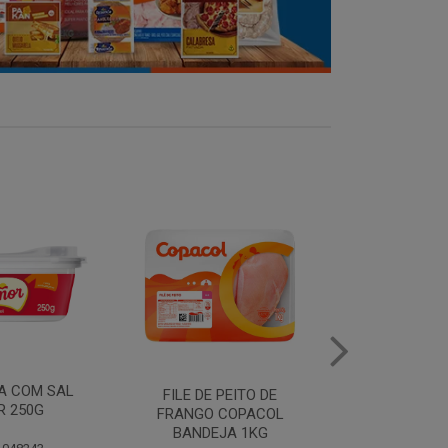
MANTEIGA COM SAL
FILE DE 
PEITO DE
PIRACANJUBA 500G
FRANGO
COPACOL
BANDEJ
JA 1KG