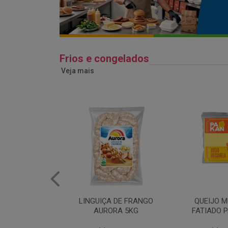
Frios e congelados
Veja mais
 DE FRANGO
QUEIJO MUSSARELA
BANDEJA
RA 5KG
FATIADO PAKAN 200G
FRANG
COPAC