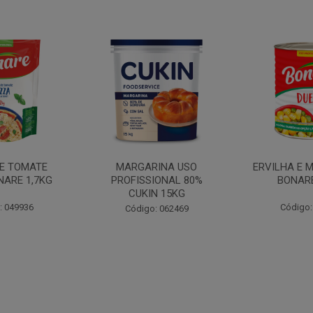
INA USO
ERVILHA E MILHO DUETO
BATATA PAL
IONAL 80%
BONARE 1,7KG
N 15KG
Código: 039756
Código:
: 062469