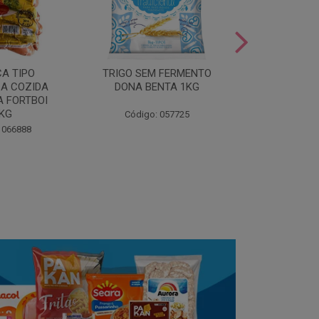
LEITE COND
CA TIPO
TRIGO SEM FERMENTO
- AU
A COZIDA
DONA BENTA 1KG
 FORTBOI
Código:
5KG
Código: 057725
 066888