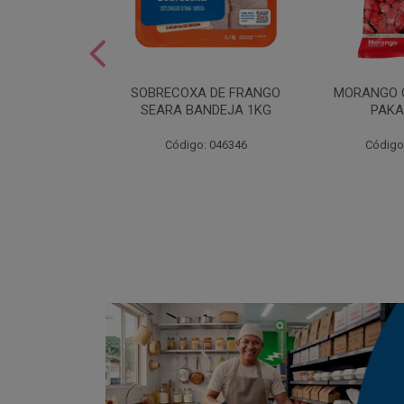
SOBREMESA
SOBRECOXA DE FRANGO
MORANGO 
STRAWPLAST
SEARA BANDEJA 1KG
PAKA
0UN
: 001292
Código: 046346
Código