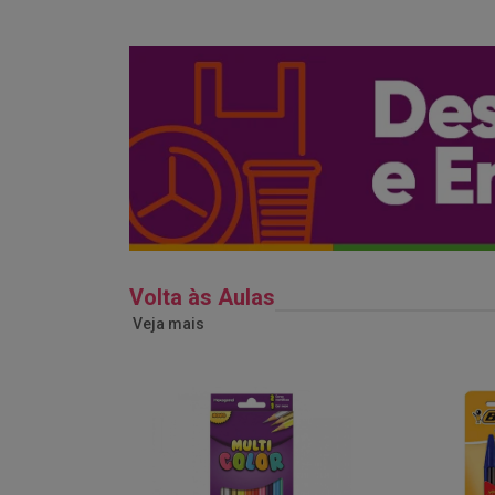
Volta às Aulas
Veja mais