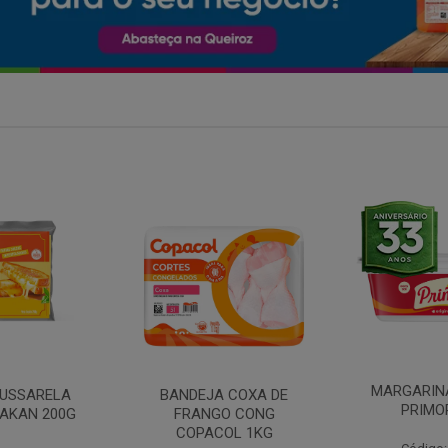
MARGARINA COM SAL
 COXA DE
FILE DE 
PRIMOR 250G
O CONG
FRANGO 
OL 1KG
BANDE