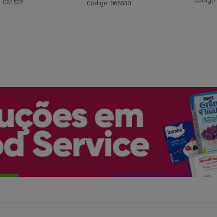
Código: 048243
: 066530
Código: