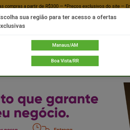
 compras a partir de R$300 — *Preços exclusivos do site — E
scolha sua região para ter acesso a ofertas
Já é cliente? - Entrar
Não é cl
xclusivas
Manaus/AM
Boa Vista/RR
DIENTE/PAPELARIA
FOOD SERVICE
FRIOS
LIMPEZA
MERCEA