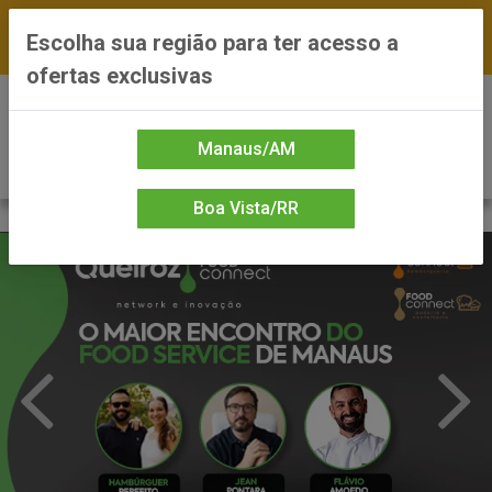
FRETE GRÁTIS nas compras a partir de R$300 —
Escolha sua região para ter acesso a
*Preços exclusivos do site — Entrega em até 24h
ofertas exclusivas
0
Manaus/AM
Boa Vista/RR