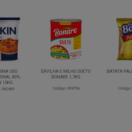
MILHO DUETO
BATATA PALHA BOA 1KG
MOSTARDA
E 1,7KG
CEPERA
: 039756
Código: 052647
Código: