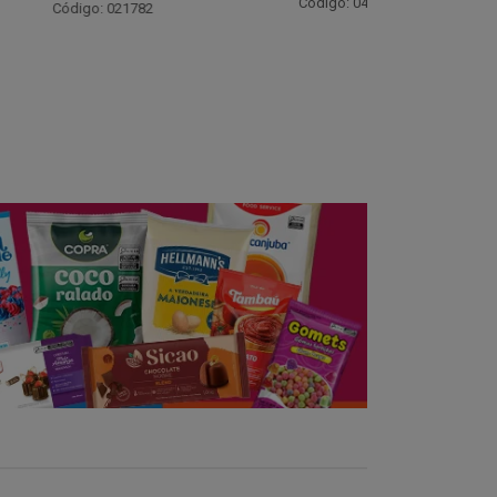
Código:
Código: 042813
 021782