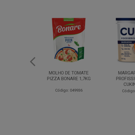
DE TOMATE
MARGARINA USO
ERVILHA E 
NARE 1,7KG
PROFISSIONAL 80%
BONAR
CUKIN 15KG
: 049936
Código
Código: 062469