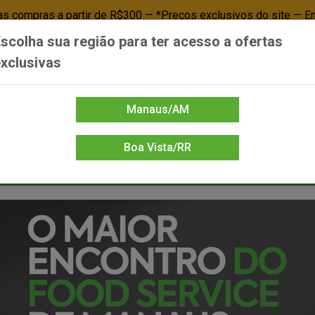
 compras a partir de R$300 — *Preços exclusivos do site — E
scolha sua região para ter acesso a ofertas
Já é cliente? - Entrar
Não é cl
xclusivas
Manaus/AM
Boa Vista/RR
DIENTE/PAPELARIA
FOOD SERVICE
FRIOS
LIMPEZA
MERCEA