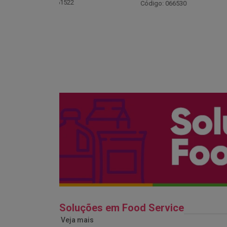
Código
: 061522
Código: 066530
Soluções em Food Service
Veja mais