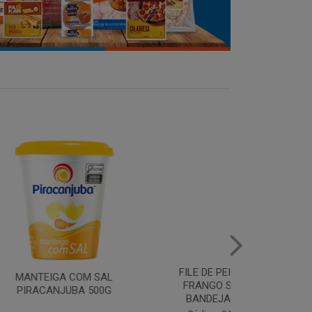
FILE DE PEITO DE
SOBRECOXA 
 COM SAL
FRANGO SADIA
SADIA BAN
UBA 500G
BANDEJA 1KG