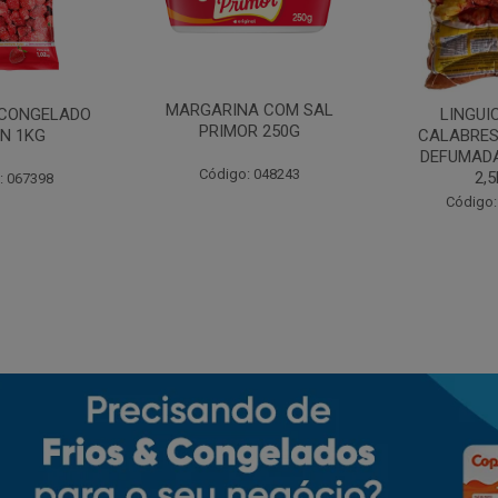
MARGARINA COM SAL
CONGELADO
LINGUI
PRIMOR 250G
N 1KG
CALABRES
DEFUMADA
Código: 048243
2,
: 067398
Código: