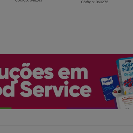
: 048243
Código: 060275
Código: