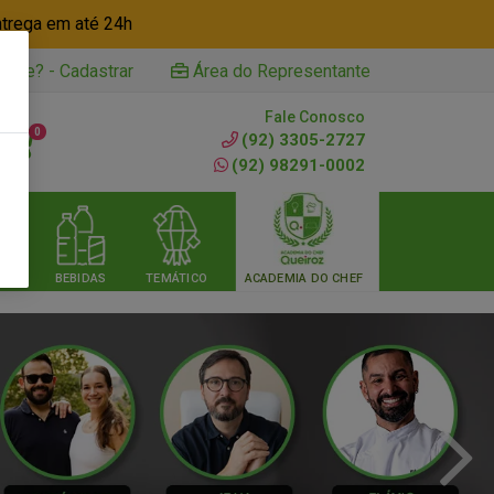
ntrega em até 24h
iente? - Cadastrar
Área do Representante
Fale Conosco
0
(92) 3305-2727
(92) 98291-0002
RIA
BEBIDAS
TEMÁTICO
ACADEMIA DO CHEF