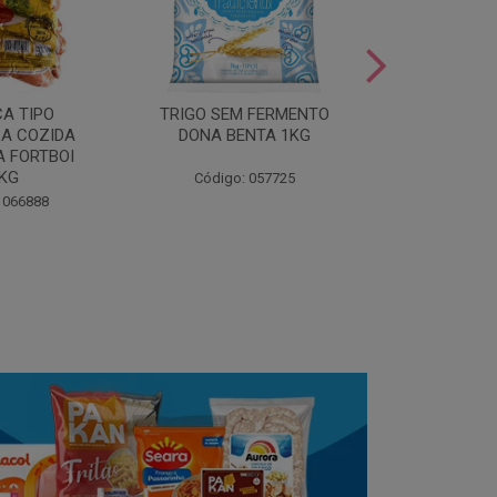
LEITE COND
CA TIPO
TRIGO SEM FERMENTO
- AU
A COZIDA
DONA BENTA 1KG
 FORTBOI
Código:
5KG
Código: 057725
 066888