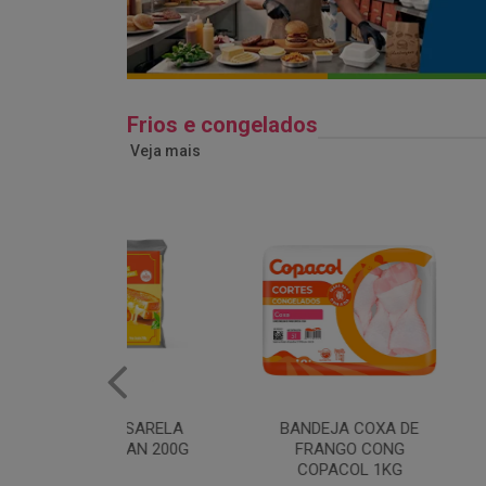
Frios e congelados
Veja mais
MARGARIN
MUSSARELA
BANDEJA COXA DE
PRIMO
PAKAN 200G
FRANGO CONG
COPACOL 1KG