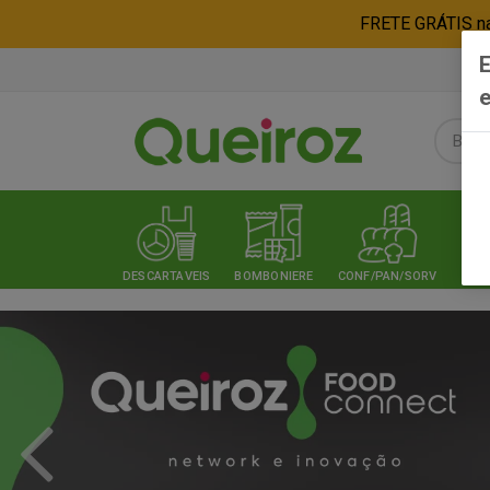
FRETE GRÁTIS nas
E
e
DESCARTAVEIS
BOMBONIERE
CONF/PAN/SORV
EXPE