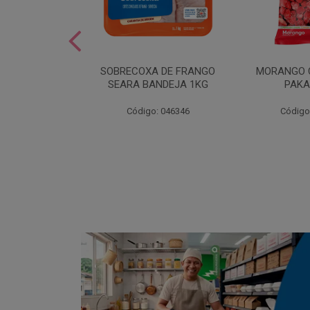
SOBREMESA
SOBRECOXA DE FRANGO
MORANGO 
STRAWPLAST
SEARA BANDEJA 1KG
PAKA
0UN
: 001292
Código: 046346
Código