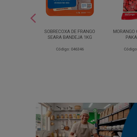
SOBREMESA
SOBRECOXA DE FRANGO
MORANGO 
STRAWPLAST
SEARA BANDEJA 1KG
PAKA
0UN
: 001292
Código: 046346
Código