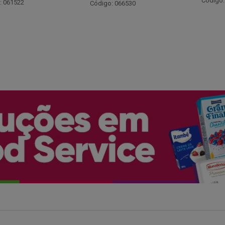
Código: 048243
: 066530
Código: