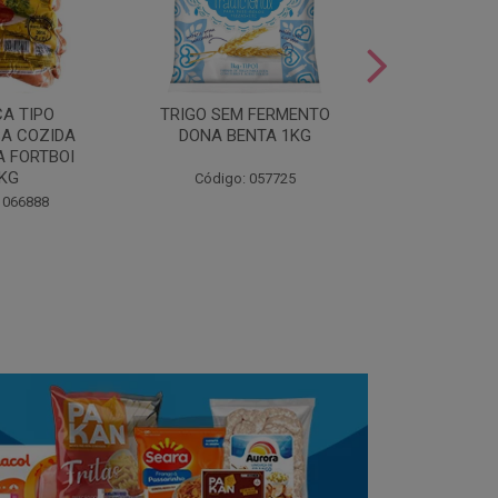
LEITE COND
CA TIPO
TRIGO SEM FERMENTO
- AU
A COZIDA
DONA BENTA 1KG
 FORTBOI
Código:
5KG
Código: 057725
 066888