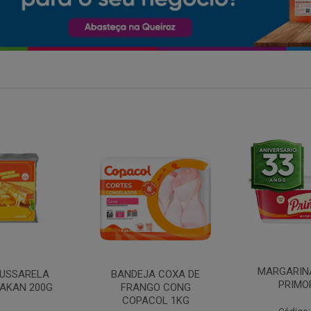
MARGARINA COM SAL
 COXA DE
FILE DE 
PRIMOR 250G
O CONG
FRANGO 
OL 1KG
BANDE