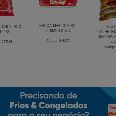
MARGARINA COM SAL
CONGELADO
LINGUI
PRIMOR 250G
N 1KG
CALABRES
DEFUMADA
Código: 048243
2,
: 067398
Código: