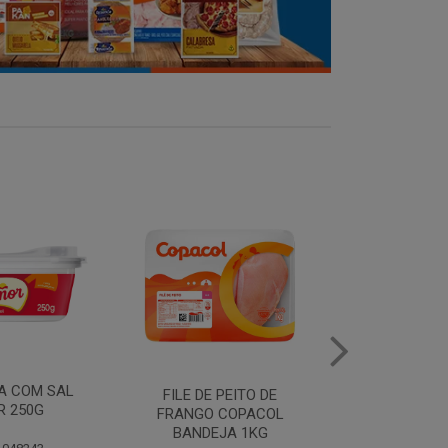
MANTEIGA COM SAL
FILE DE 
PEITO DE
PIRACANJUBA 500G
FRANGO
COPACOL
BANDEJ
JA 1KG