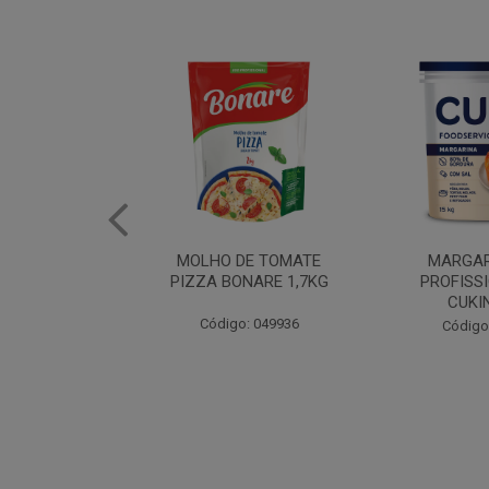
DE TOMATE
MARGARINA USO
ERVILHA E 
NARE 1,7KG
PROFISSIONAL 80%
BONAR
CUKIN 15KG
: 049936
Código
Código: 062469