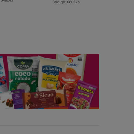
Código: 021782
Código:
 060275