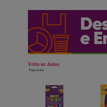
Volta às Aulas
Veja mais