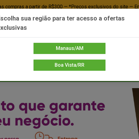
 compras a partir de R$300 — *Preços exclusivos do site — E
scolha sua região para ter acesso a ofertas
Já é cliente? - Entrar
Não é cl
xclusivas
Manaus/AM
Boa Vista/RR
DIENTE/PAPELARIA
FOOD SERVICE
FRIOS
LIMPEZA
MERCEA