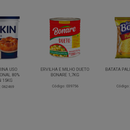
MILHO DUETO
BATATA PALHA BOA 1KG
MOSTARDA
E 1,7KG
CEPERA
: 039756
Código: 052647
Código: