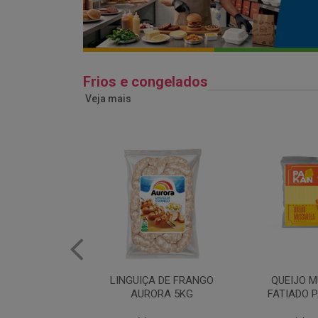
Frios e congelados
Veja mais
 DE FRANGO
QUEIJO MUSSARELA
BANDEJA
RA 5KG
FATIADO PAKAN 200G
FRANG
COPAC