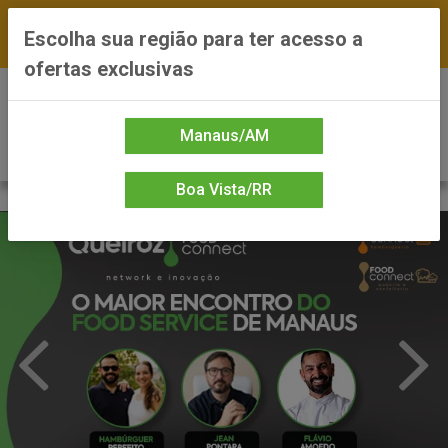
FRETE GRÁTIS nas compras a partir de R$300 —
Escolha sua região para ter acesso a
*Preços exclusivos do site — Entrega em até 24h
ofertas exclusivas
0
Manaus/AM
Boa Vista/RR