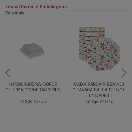
Descartáveis e Embalagens
Veja mais
POR
CAIXA PARDA PIZZA N30
PAPEL TOALHA SC
00UN
OITAVADA BALUARTE C/10
NEUTRO 2R
UNIDADES
Código: 000033
Código: 001124