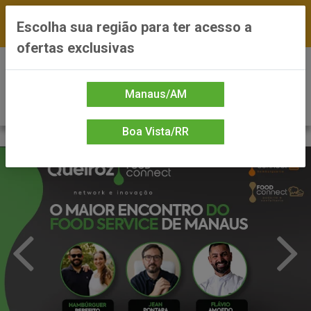
FRETE GRÁTIS nas compras a partir de R$300 —
Escolha sua região para ter acesso a
*Preços exclusivos do site — Entrega em até 24h
ofertas exclusivas
0
Manaus/AM
Boa Vista/RR