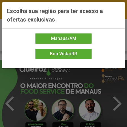
FRETE GRÁTIS nas compras a partir de R$300 —
Escolha sua região para ter acesso a
*Preços exclusivos do site — Entrega em até 24h
ofertas exclusivas
0
Manaus/AM
Boa Vista/RR